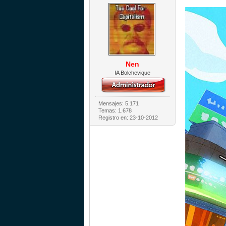
Nen
IA Bolchevique
Mensajes: 5.171
Temas: 1.678
Registro en: 23-10-2012