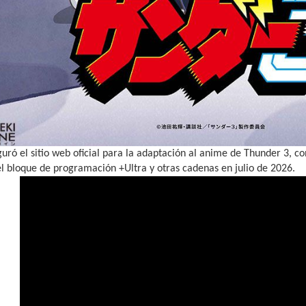
guró el sitio web oficial para la adaptación al anime de Thunder 3, 
l bloque de programación +Ultra y otras cadenas en julio de 2026.