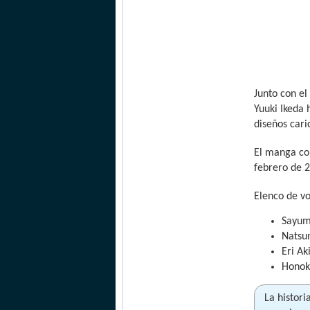
Junto con el
Yuuki Ikeda 
diseños cari
El manga co
febrero de 2
Elenco de v
Sayum
Natsu
Eri A
Honok
La histor