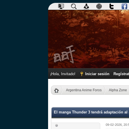
¡Hola, Invitado!
Iniciar sesión
Regístra
Argentina Anime Foros
Alpha Zone
0 voto(s) - 0 Media
1
2
3
4
5
El manga Thunder 3 tendrá adaptación al
09-02-2026, 20: