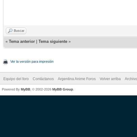
Buscar
«
Tema anterior
|
Tema siguiente
»
Ver la versión para impresión
Equipo del foro
Contáctanos
Argentina Anime Foros
Volver arriba
Archiv
Powered By
MyBB
, © 2002-2026
MyBB Group
.