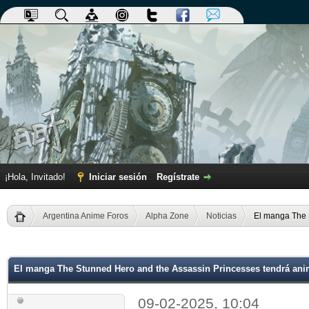
¡Hola, Invitado!
Iniciar sesión
Regístrate
Argentina Anime Foros
Alpha Zone
Noticias
El manga The 
dia
El manga The Stunned Hero and the Assassin Princesses tendrá an
09-02-2025, 10:04