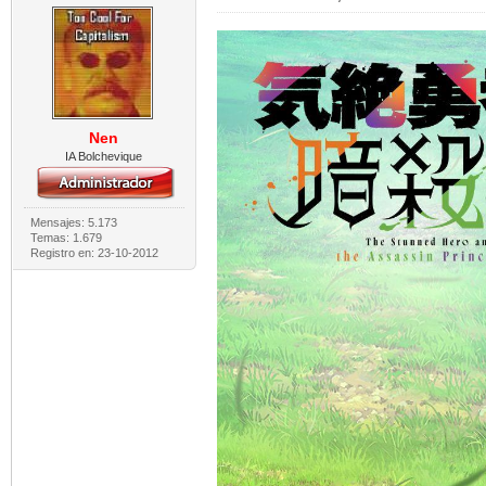
Nen
IA Bolchevique
Mensajes: 5.173
Temas: 1.679
Registro en: 23-10-2012