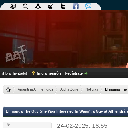
¡Hola, Invitado!
Iniciar sesión
Regístrate
Argentina Anime Foros
Alpha Zone
Noticias
El manga The G
dia
El manga The Guy She Was Interested In Wasn’t a Guy at All tendrá
24-02-2025, 18:55