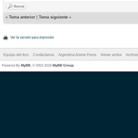
Buscar
«
Tema anterior
|
Tema siguiente
»
Ver la versión para impresión
Equipo del foro
Contáctanos
Argentina Anime Foros
Volver arriba
Archiv
Powered By
MyBB
, © 2002-2026
MyBB Group
.