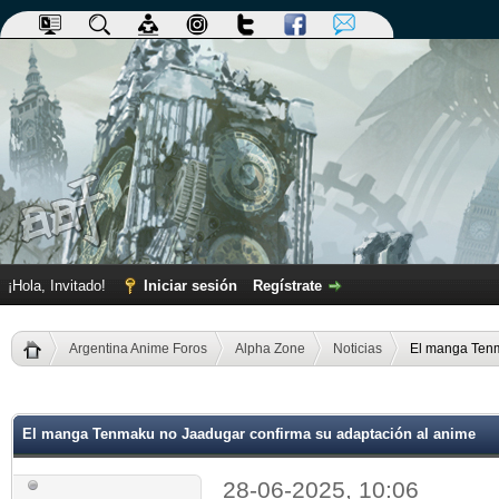
¡Hola, Invitado!
Iniciar sesión
Regístrate
Argentina Anime Foros
Alpha Zone
Noticias
El manga Tenm
dia
El manga Tenmaku no Jaadugar confirma su adaptación al anime
28-06-2025, 10:06