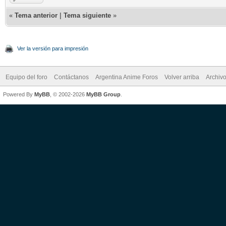
«
Tema anterior
|
Tema siguiente
»
Ver la versión para impresión
Equipo del foro
Contáctanos
Argentina Anime Foros
Volver arriba
Archiv
Powered By
MyBB
, © 2002-2026
MyBB Group
.