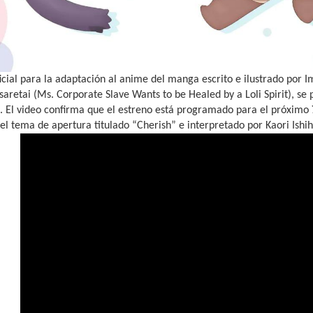
oficial para la adaptación al anime del manga escrito e ilustrado por 
asaretai (Ms. Corporate Slave Wants to be Healed by a Loli Spirit), se
o. El video confirma que el estreno está programado para el próximo
l tema de apertura titulado “Cherish” e interpretado por Kaori Ishih