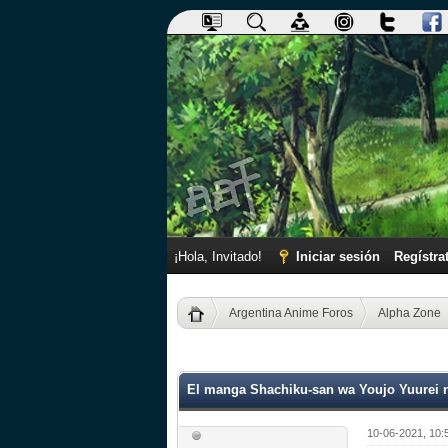
¡Hola, Invitado!
Iniciar sesión
Regístra
Argentina Anime Foros
Alpha Zone
0 voto(s) - 0 Media
1
2
3
4
5
El manga Shachiku-san wa Youjo Yuurei ni
10-06-2021, 10: