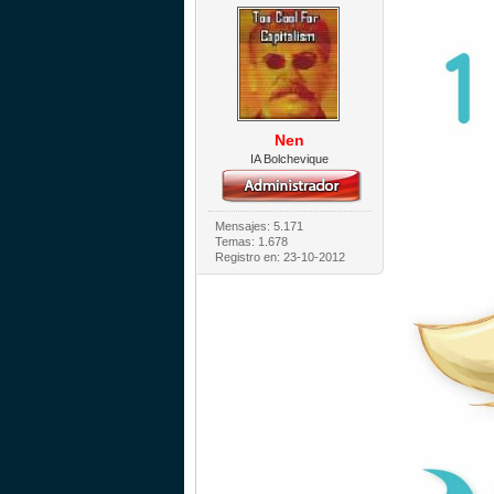
Nen
IA Bolchevique
Mensajes: 5.171
Temas: 1.678
Registro en: 23-10-2012