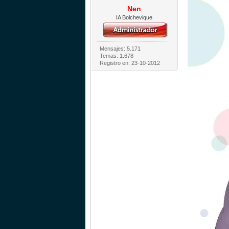
Nen
IA Bolchevique
Mensajes: 5.171
Temas: 1.678
Registro en: 23-10-2012