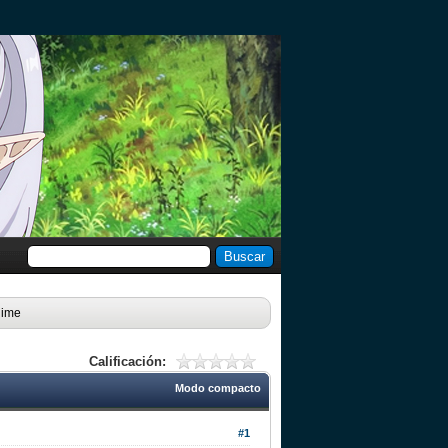
nime
Calificación:
Modo compacto
#1