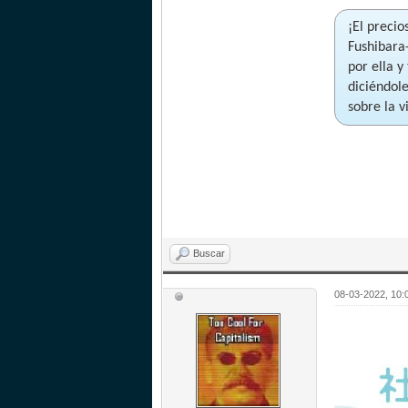
¡El preci
Fushibara
por ella y
diciéndol
sobre la 
Buscar
08-03-2022, 10: