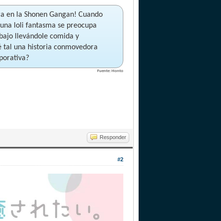
ora en la Shonen Gangan! Cuando
 una loli fantasma se preocupa
abajo llevándole comida y
ué tal una historia conmovedora
rporativa?
Fuente: Honto
Responder
#2