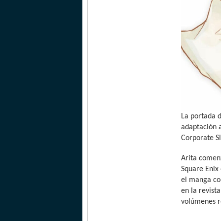
La portada 
adaptación a
Corporate Sl
Arita comenz
Square Enix 
el manga com
en la revist
volúmenes re