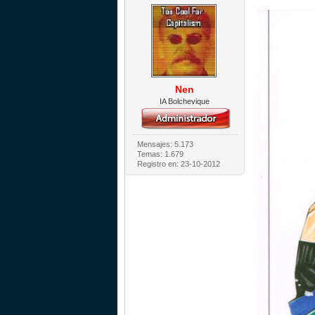
Nen
IA Bolchevique
Mensajes: 5.173
Temas: 1.679
Registro en: 23-10-2012