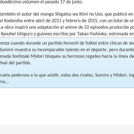
l duodécimo volumen el pasado 17 de junio.
también el autor del manga Shigatsu wa Kimi no Uso, que publicó en
ial Kodansha entre abril de 2011 y febrero de 2015, con un total de 
La obra inspiró una adaptación al anime de 22 episodios producida por
 Kyouhei Ishiguro y guiones escritos por Takao Yoshioka, estrenada e
enza cuando durante un partido femenil de futbol entre chicas de sec
 Sumire muestra su incomparable talento en el deporte, pero durante
lamada Soshizaki Midori bloquea su hermoso regateo hacia la línea de
final del partido.
cuela poderosa a la que asistir, estas dos rivales, Sumire y Midori, 
ria…