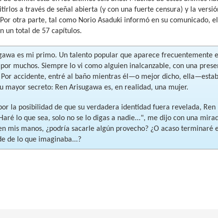
tirlos a través de señal abierta (y con una fuerte censura) y la vers
 Por otra parte, tal como Norio Asaduki informó en su comunicado, e
on un total de 57 capítulos.
gawa es mi primo. Un talento popular que aparece frecuentemente en
por muchos. Siempre lo vi como alguien inalcanzable, con una presenc
. Por accidente, entré al baño mientras él—o mejor dicho, ella—esta
su mayor secreto: Ren Arisugawa es, en realidad, una mujer.
por la posibilidad de que su verdadera identidad fuera revelada, Re
"Haré lo que sea, solo no se lo digas a nadie...", me dijo con una mir
 en mis manos, ¿podría sacarle algún provecho? ¿O acaso terminaré
e de lo que imaginaba...?