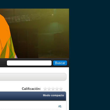
Calificación:
Modo compacto
#1