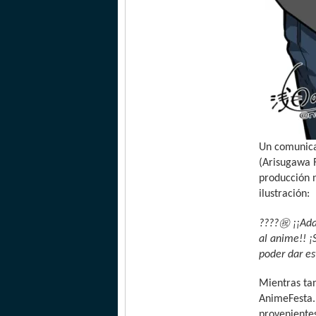
Un comunicad
(Arisugawa 
producción 
ilustración:
㊗
????
️ ¡¡A
al anime!! ¡
poder dar es
Mientras ta
AnimeFesta.
provenientes