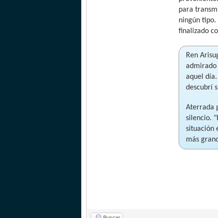
para transmi
ningún tipo.
finalizado c
Ren Arisu
admirado 
aquel día
descubrí 
Aterrada 
silencio. 
situación
más grand
Buscar