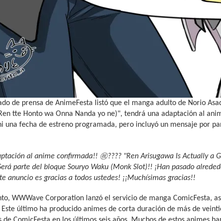
o de prensa de AnimeFesta listó que el manga adulto de Norio Asadu
Ren tte Honto wa Onna Nanda yo ne)", tendrá una adaptación al anime
ni una fecha de estreno programada, pero incluyó un mensaje por pa
㊗
daptación al anime confirmada!!
️???? "Ren Arisugawa Is Actually a 
Será parte del bloque Souryo Waku (Monk Slot)!! ¡Han pasado alreded
te anuncio es gracias a todos ustedes! ¡¡Muchísimas gracias!!
nto, WWWave Corporation lanzó el servicio de manga ComicFesta, a
 Este último ha producido animes de corta duración de más de veint
 de ComicFesta en los últimos seis años. Muchos de estos animes han