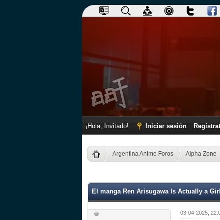
¡Hola, Invitado!
Iniciar sesión
Regístra
Argentina Anime Foros
Alpha Zone
0 voto(s) - 0 Media
1
2
3
4
5
El manga Ren Arisugawa Is Actually a Gir
03-04-2025, 22: