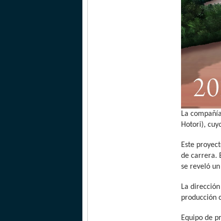
La compañía
Hotori), cu
Este proyec
de carrera. 
se reveló un
La dirección
producción c
Equipo de p