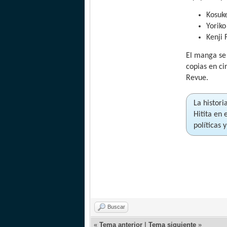
Kosuk
Yorik
Kenji 
El manga se
copias en ci
Revue.
La histor
Hitita en 
políticas 
Buscar
«
Tema anterior
|
Tema siguiente
»