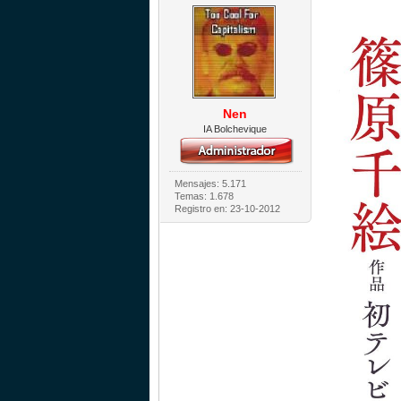
Nen
IA Bolchevique
Mensajes: 5.171
Temas: 1.678
Registro en: 23-10-2012