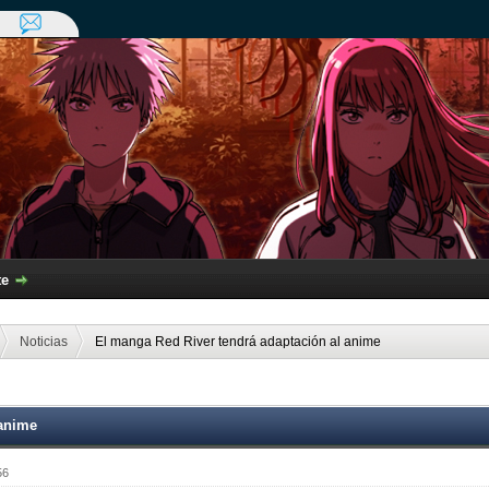
te
Noticias
El manga Red River tendrá adaptación al anime
 anime
56