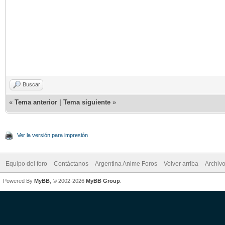
Buscar
«
Tema anterior
|
Tema siguiente
»
Ver la versión para impresión
Equipo del foro
Contáctanos
Argentina Anime Foros
Volver arriba
Archiv
Powered By
MyBB
, © 2002-2026
MyBB Group
.