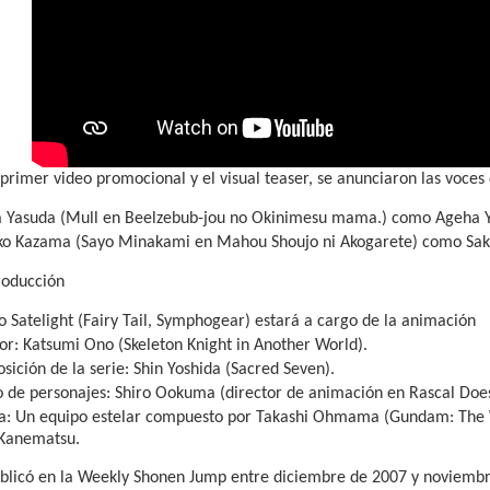
 primer video promocional y el visual teaser, se anunciaron las voces
a Yasuda (Mull en Beelzebub-jou no Okinimesu mama.) como Ageha Y
o Kazama (Sayo Minakami en Mahou Shoujo ni Akogarete) como Sa
roducción
o Satelight (Fairy Tail, Symphogear) estará a cargo de la animación
or: Katsumi Ono (Skeleton Knight in Another World).
ición de la serie: Shin Yoshida (Sacred Seven).
o de personajes: Shiro Ookuma (director de animación en Rascal Doe
a: Un equipo estelar compuesto por Takashi Ohmama (Gundam: The W
 Kanematsu.
ublicó en la Weekly Shonen Jump entre diciembre de 2007 y noviemb