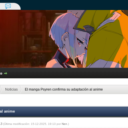
te
Noticias
El manga Psyren confirma su adaptación al anime
al anime
:13
(Última modificación: 15-12-2025, 19:13 por
Nen
.)