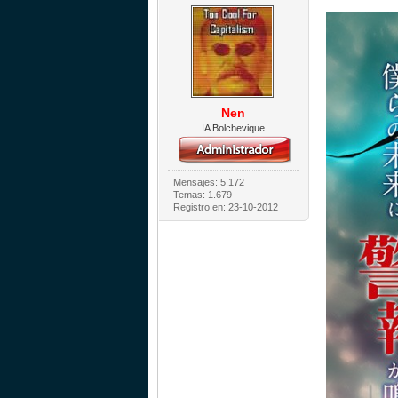
Nen
IA Bolchevique
Mensajes: 5.172
Temas: 1.679
Registro en: 23-10-2012