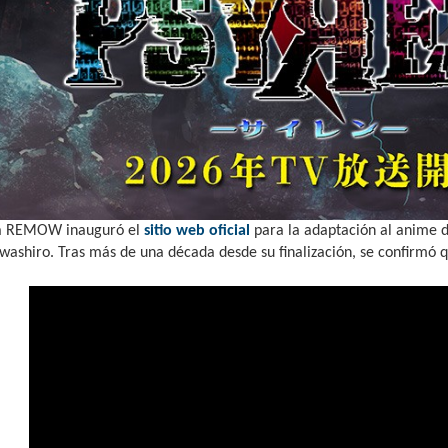
a REMOW inauguró el
sitio web oficial
para la adaptación al anime 
Iwashiro. Tras más de una década desde su finalización, se confirmó q