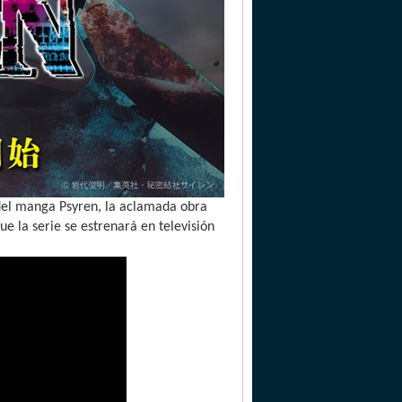
del manga Psyren, la aclamada obra
ue la serie se estrenará en televisión