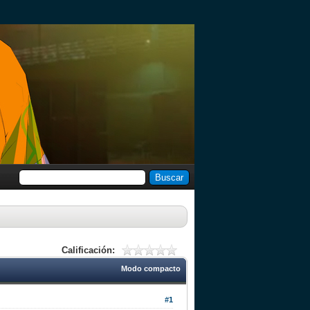
Calificación:
Modo compacto
#1