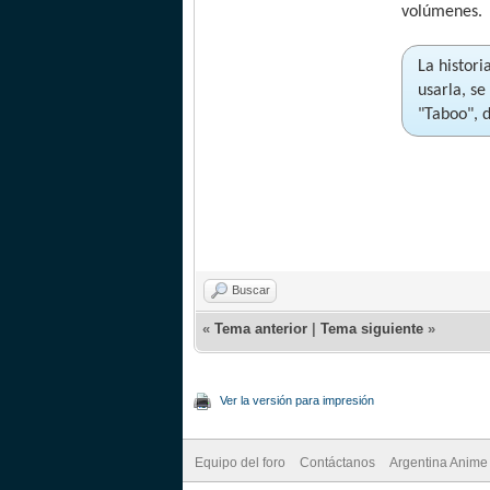
volúmenes.
La histori
usarla, s
"Taboo", 
Buscar
«
Tema anterior
|
Tema siguiente
»
Ver la versión para impresión
Equipo del foro
Contáctanos
Argentina Anime