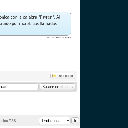
ónica con la palabra "Psyren". Al
abitado por monstruos llamados
Fuente: Somos Kudasai
Responder
cación RSS