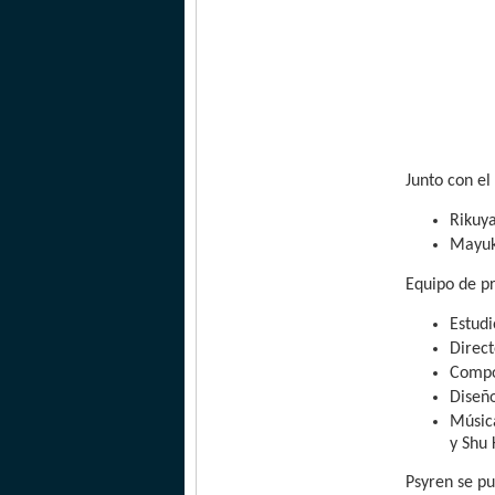
Junto con el
Rikuy
Mayuk
Equipo de p
Estudi
Direct
Compos
Diseñ
Músic
y Shu
Psyren se p