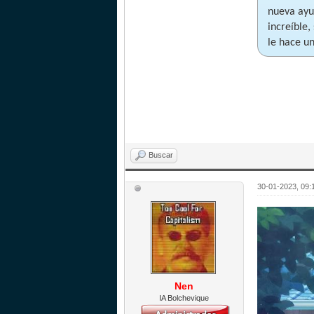
nueva ayu
increíble
le hace u
Buscar
30-01-2023, 09:
Nen
IA Bolchevique