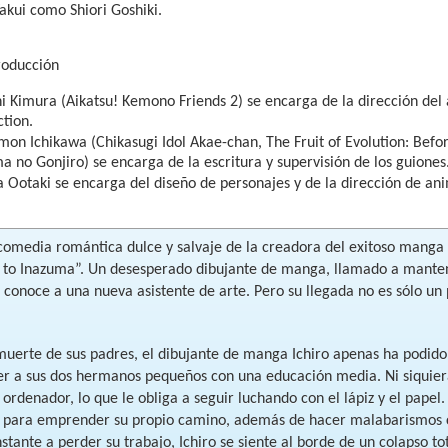
kui como Shiori Goshiki.
roducción
i Kimura (Aikatsu! Kemono Friends 2) se encarga de la dirección del 
tion.
on Ichikawa (Chikasugi Idol Akae-chan, The Fruit of Evolution: Befor
 no Gonjiro) se encarga de la escritura y supervisión de los guiones
 Ootaki se encarga del diseño de personajes y de la dirección de an
comedia romántica dulce y salvaje de la creadora del exitoso manga 
o Inazuma”. Un desesperado dibujante de manga, llamado a mante
 conoce a una nueva asistente de arte. Pero su llegada no es sólo un
muerte de sus padres, el dibujante de manga Ichiro apenas ha podido s
r a sus dos hermanos pequeños con una educación media. Ni siquier
n ordenador, lo que le obliga a seguir luchando con el lápiz y el papel.
 para emprender su propio camino, además de hacer malabarismos con
tante a perder su trabajo, Ichiro se siente al borde de un colapso t