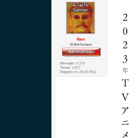
Nen
IA Bolchevique
Mensajes: 5.170
Temas: 1.677
Registro en: 23-10-2012