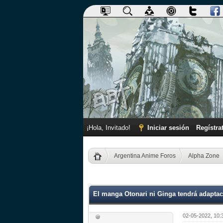
¡Hola, Invitado!
Iniciar sesión
Regístra
Argentina Anime Foros
Alpha Zone
0 voto(s) - 0 Media
1
2
3
4
5
El manga Otonari ni Ginga tendrá adaptac
02-05-2022, 10: