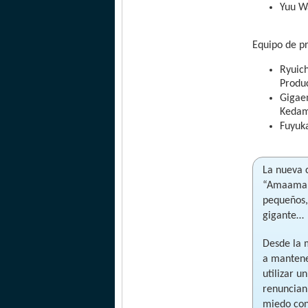
Yuu Wa
Equipo de p
Ryuich
Produc
Gigaem
Kedama
Fuyuka
La nueva 
“Amaama t
pequeños,
gigante…
Desde la 
a mantene
utilizar u
renuncian
miedo cons