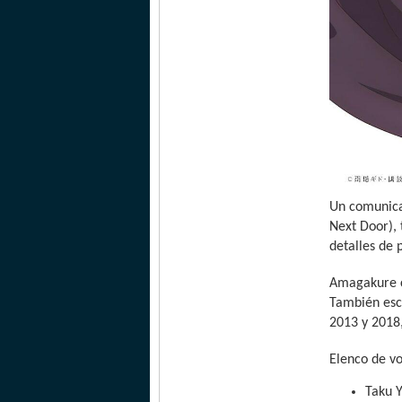
Un comunica
Next Door), 
detalles de
Amagakure c
También esc
2013 y 2018,
Elenco de v
Taku Y