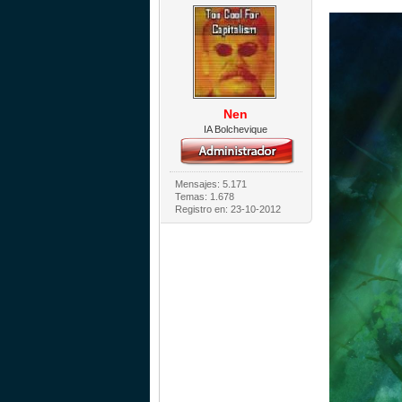
Nen
IA Bolchevique
Mensajes: 5.171
Temas: 1.678
Registro en: 23-10-2012