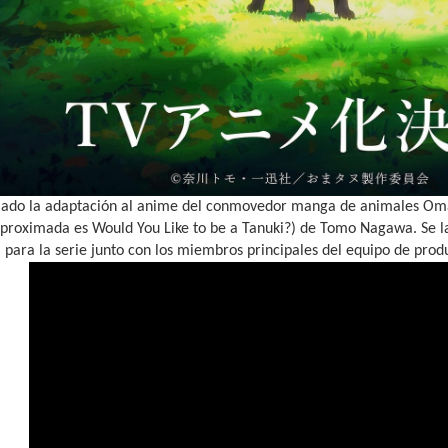
iado la adaptación al anime del conmovedor manga de animales Oma
aproximada es Would You Like to be a Tanuki?) de Tomo Nagawa. Se l
para la serie junto con los miembros principales del equipo de prod