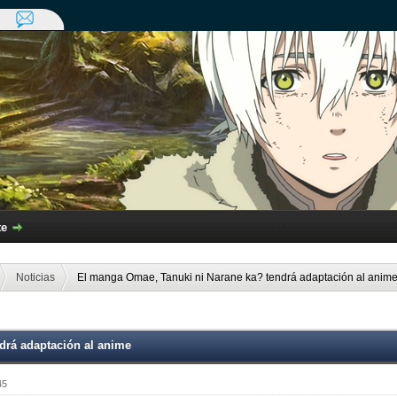
te
Noticias
El manga Omae, Tanuki ni Narane ka? tendrá adaptación al anim
drá adaptación al anime
45