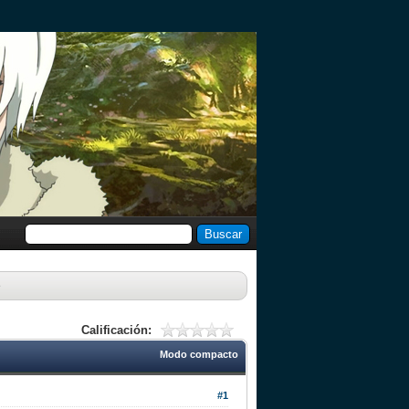
e
Calificación:
Modo compacto
#1