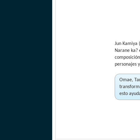
Jun Kamiya 
Narane ka? e
composición 
personajes 
Omae, Tan
transforma
esto ayud