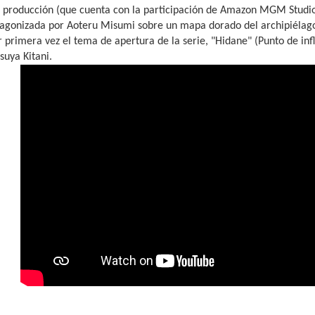
e producción (que cuenta con la participación de Amazon MGM Studios
agonizada por Aoteru Misumi sobre un mapa dorado del archipiélago
 primera vez el tema de apertura de la serie, "Hidane" (Punto de inf
suya Kitani.