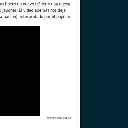
) liberó un nuevo tráiler y una nueva
 japonés. El video además nos deja
lamación), interpretado por el popular
Fuente: Somos Kudasai