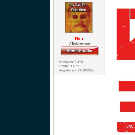
Nen
IA Bolchevique
Mensajes: 5.173
Temas: 1.679
Registro en: 23-10-2012