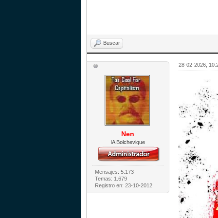
Buscar
28-02-2026, 10:
Nen
IA Bolchevique
Mensajes: 5.173
Temas: 1.679
Registro en: 23-10-2012