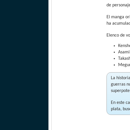
de personaje
El manga or
ha acumulad
Elenco de v
Kensh
Asami
Takas
Megum
La histori
guerras n
superpoten
En este c
plata, bus