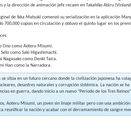
s y la dirección de animación jefe recaen en Takahiko Abiru (Vinland
iginal de Ikka Matsuki comenzó su serialización en la aplicación M
o 700,000 copias en circulación y obtuvo el quinto lugar en los pre
oces
o Ono como Aoteru Misumi.
 Seto como Saki Higashimachi.
hi Nagasako como Denki Taira.
i Han como la Narradora.
a se sitúa en un futuro cercano donde la civilización japonesa ha co
ucleares, desastres naturales y corrupción sistémica. La nación se h
cias en guerra, dando inicio a un nuevo "Periodo de los Tres Reinos"
aos, Aoteru Misumi, un joven sin linaje militar pero con una ambició
ca reunificar la nación y acabar con el derramamiento de sangre medi