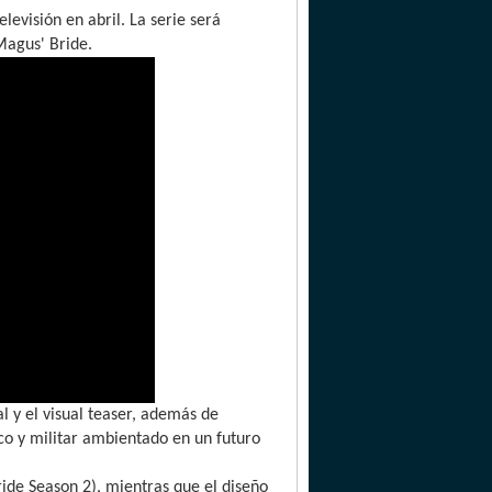
evisión en abril. La serie será
Magus' Bride.
l y el visual teaser, además de
ico y militar ambientado en un futuro
ide Season 2), mientras que el diseño