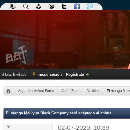
¡Hola, Invitado!
Iniciar sesión
Regístrate
Argentina Anime Foros
Alpha Zone
Noticias
El manga Meik
dia
El manga Meikyuu Black Company será adaptado al anime
02-07-2020, 10:39