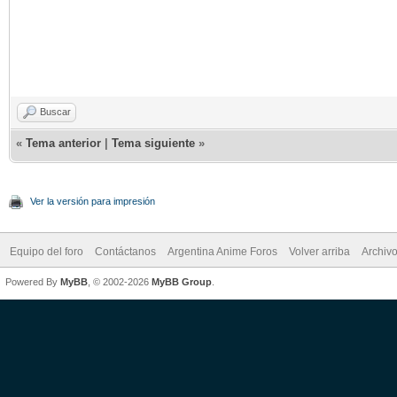
Buscar
«
Tema anterior
|
Tema siguiente
»
Ver la versión para impresión
Equipo del foro
Contáctanos
Argentina Anime Foros
Volver arriba
Archiv
Powered By
MyBB
, © 2002-2026
MyBB Group
.