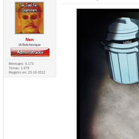
Nen
IA Bolchevique
Mensajes: 5.173
Temas: 1.679
Registro en: 23-10-2012