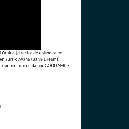
i Omine (director de episodios en
e en Yuniko Ayana (BanG Dream!),
stá siendo producida por GOOD SMILE
i.
.