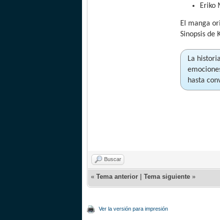
Eriko
El manga ori
Sinopsis de 
La histor
emociones
hasta con
Buscar
«
Tema anterior
|
Tema siguiente
»
Ver la versión para impresión