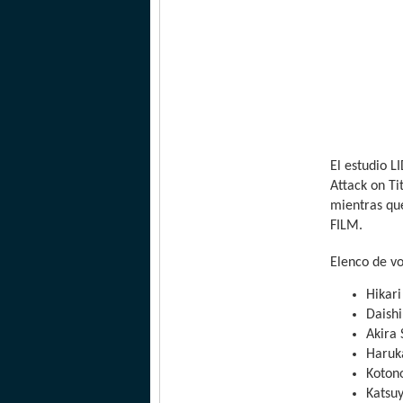
El estudio L
Attack on Ti
mientras qu
FILM.
Elenco de vo
Hikar
Daishi
Akira
Haruk
Kotono
Katsuy