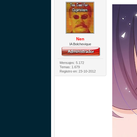
Nen
IA Bolchevique
Mensajes: 5.172
Temas: 1.679
Registro en: 23-10-2012