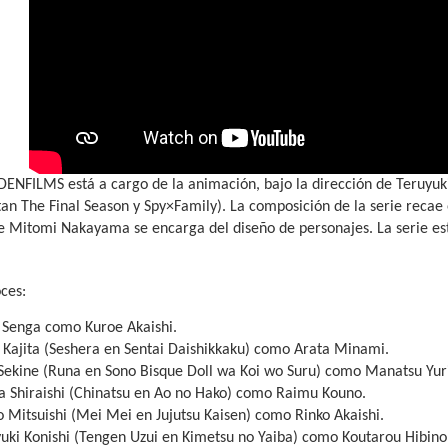
IDENFILMS está a cargo de la animación, bajo la dirección de Teruyuk
tan The Final Season y Spy×Family). La composición de la serie reca
e Mitomi Nakayama se encarga del diseño de personajes. La serie e
ces:
i Senga como Kuroe Akaishi.
 Kajita (Seshera en Sentai Daishikkaku) como Arata Minami.
 Sekine (Runa en Sono Bisque Doll wa Koi wo Suru) como Manatsu Yur
a Shiraishi (Chinatsu en Ao no Hako) como Raimu Kouno.
 Mitsuishi (Mei Mei en Jujutsu Kaisen) como Rinko Akaishi.
uki Konishi (Tengen Uzui en Kimetsu no Yaiba) como Koutarou Hibino