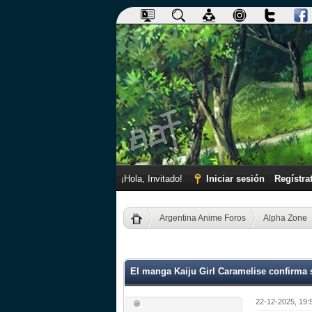
¡Hola, Invitado!
Iniciar sesión
Regístra
Argentina Anime Foros
Alpha Zone
0 voto(s) - 0 Media
1
2
3
4
5
El manga Kaiju Girl Caramelise confirma 
22-12-2025, 19: