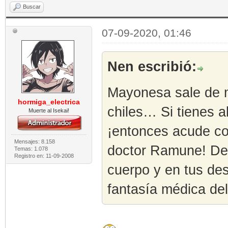
Buscar
07-09-2020, 01:46
Nen escribió:
Mayonesa sale de 
hormiga_electrica
chiles… Si tienes 
Muerte al Isekai!
¡entonces acude co
Mensajes: 8.158
doctor Ramune! Des
Temas: 1.078
Registro en: 11-09-2008
cuerpo y en tus de
fantasía médica del