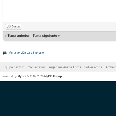
Buscar
«
Tema anterior
|
Tema siguiente
»
Ver la versión para impresión
Equipo del foro
Contáctanos
Argentina Anime Foros
Volver arriba
Archiv
Powered By
MyBB
, © 2002-2026
MyBB Group
.