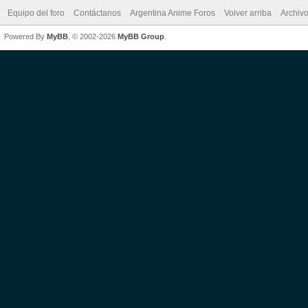
Equipo del foro
Contáctanos
Argentina Anime Foros
Volver arriba
Archiv
Powered By
MyBB
, © 2002-2026
MyBB Group
.