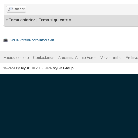
Buscar
«
Tema anterior
|
Tema siguiente
»
Ver la versión para impresión
Equipo del foro
Contáctanos
Argentina Anime Foros
Volver arriba
Archiv
Powered By
MyBB
, © 2002-2026
MyBB Group
.