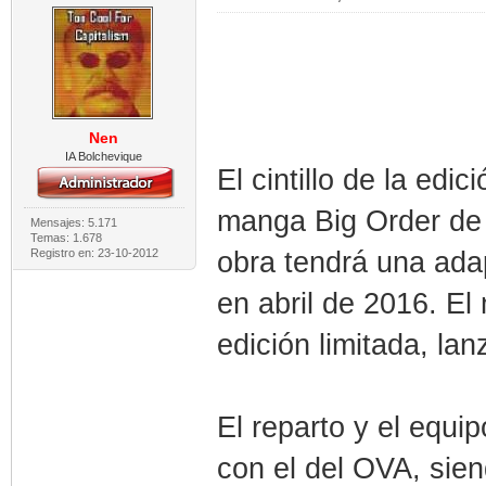
Nen
IA Bolchevique
El cintillo de la edi
manga Big Order de 
Mensajes: 5.171
Temas: 1.678
obra tendrá una ada
Registro en: 23-10-2012
en abril de 2016. E
edición limitada, la
El reparto y el equip
con el del OVA, sie