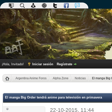
¡Hola, Invitado!
Iniciar sesión
Regístrate
Argentina Anime Foros
Alpha Zone
Noticias
El manga Big O
dia
El manga Big Order tendrá anime para televisión en primavera
22-10-2015, 11:44