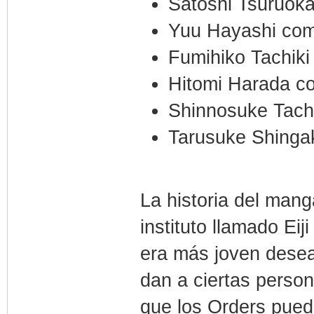
Satoshi Tsuruok
Yuu Hayashi com
Fumihiko Tachik
Hitomi Harada c
Shinnosuke Tach
Tarusuke Shinga
La historia del man
instituto llamado E
era más joven desea
dan a ciertas perso
que los Orders pue