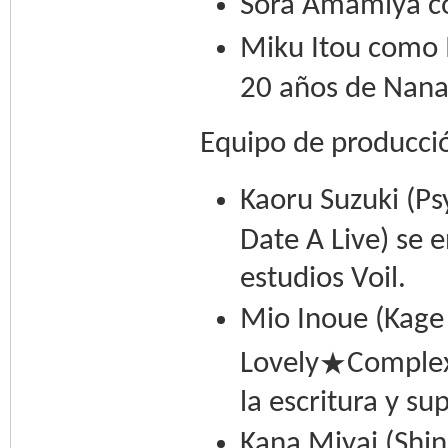
Sora Amamiya co
Miku Itou como M
20 años de Nana
Equipo de producci
Kaoru Suzuki (Ps
Date A Live) se 
estudios Voil.
Mio Inoue (Kage 
★
Lovely
Complex
la escritura y su
Kana Miyai (Shin