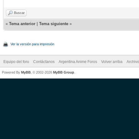
Buscar
«
Tema anterior
|
Tema siguiente
»
Ver la versión para impresión
Equipo del foro
Contáctanos
Argentina Anime Foros
Volver arriba
Archiv
Powered By
MyBB
, © 2002-2026
MyBB Group
.