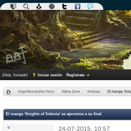
¡Hola, Invitado!
Iniciar sesión
Regístrate
Argentina Anime Foros
Alpha Zone
Noticias
El manga ‘Knig
dia
El manga ‘Knights of Sidonia’ se aproxima a su final
24-07-2015, 10:57