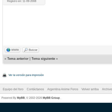
Registro en: 11-09-2008
WWW
Buscar
«
Tema anterior
|
Tema siguiente
»
Ver la versión para impresión
Equipo del foro
Contáctanos
Argentina Anime Foros
Volver arriba
Archiv
Powered By
MyBB
, © 2002-2026
MyBB Group
.