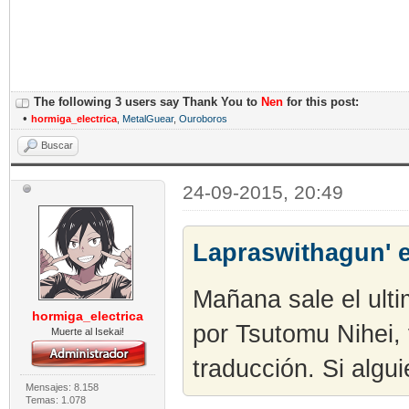
The following 3 users say Thank You to
Nen
for this post:
•
hormiga_electrica
,
MetalGuear
,
Ouroboros
Buscar
24-09-2015, 20:49
Lapraswithagun' e
Mañana sale el ulti
hormiga_electrica
por Tsutomu Nihei,
Muerte al Isekai!
traducción. Si algu
Mensajes: 8.158
Temas: 1.078