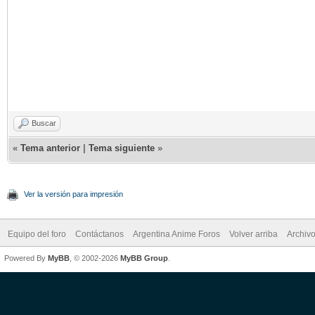
Buscar
«
Tema anterior
|
Tema siguiente
»
Ver la versión para impresión
Equipo del foro
Contáctanos
Argentina Anime Foros
Volver arriba
Archiv
Powered By
MyBB
, © 2002-2026
MyBB Group
.