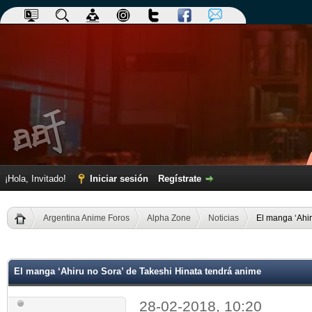
¡Hola, Invitado!
Iniciar sesión
Regístrate
Argentina Anime Foros
Alpha Zone
Noticias
El manga ‘Ahir
dia
El manga ‘Ahiru no Sora’ de Takeshi Hinata tendrá anime
28-02-2018, 10:20