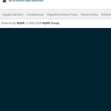
Ver la versión para impresión
Equipo del foro
Contáctanos
Argentina Anime Foros
Volver arriba
Archiv
Powered By
MyBB
, © 2002-2026
MyBB Group
.