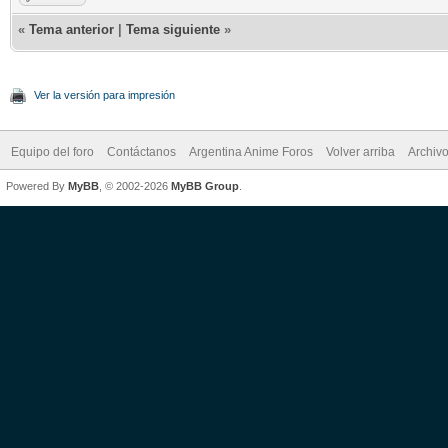
«
Tema anterior
|
Tema siguiente
»
Ver la versión para impresión
Equipo del foro
Contáctanos
Argentina Anime Foros
Volver arriba
Archiv
Powered By
MyBB
, © 2002-2026
MyBB Group
.