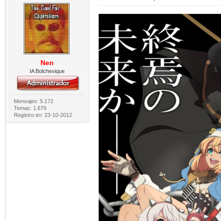
Nen
IA Bolchevique
Mensajes: 5.172
Temas: 1.679
Registro en: 23-10-2012