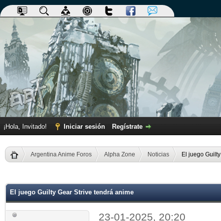
¡Hola, Invitado!
Iniciar sesión
Regístrate
Argentina Anime Foros
Alpha Zone
Noticias
El juego Guilt
dia
El juego Guilty Gear Strive tendrá anime
23-01-2025, 20:20