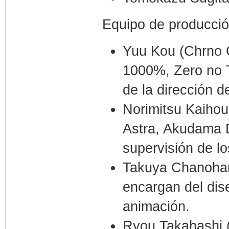
Equipo de producci
Yuu Kou (Chrno 
1000%, Zero no T
de la dirección d
Norimitsu Kaihou
Astra, Akudama D
supervisión de l
Takuya Chanohar
encargan del dis
animación.
Ryou Takahashi (