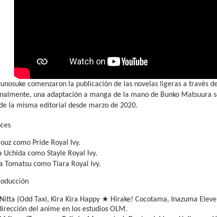
zunosuke comenzaron la publicación de las novelas ligeras a través del 
onalmente, una adaptación a manga de la mano de Bunko Matsuura se 
de la misma editorial desde marzo de 2020.
oces
rouz como Pride Royal Ivy.
 Uchida como Stayle Royal Ivy.
a Tomatsu como Tiara Royal Ivy.
roducción
★
Nitta (Odd Taxi, Kira Kira Happy
Hirake! Cocotama, Inazuma Eleven
dirección del anime en los estudios OLM.