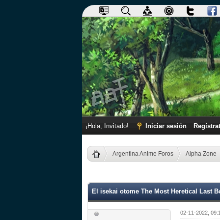
¡Hola, Invitado!
Iniciar sesión
Regístra
Argentina Anime Foros
Alpha Zone
0 voto(s) - 0 Media
1
2
3
4
5
El isekai otome The Most Heretical Last 
02-11-2022, 09: