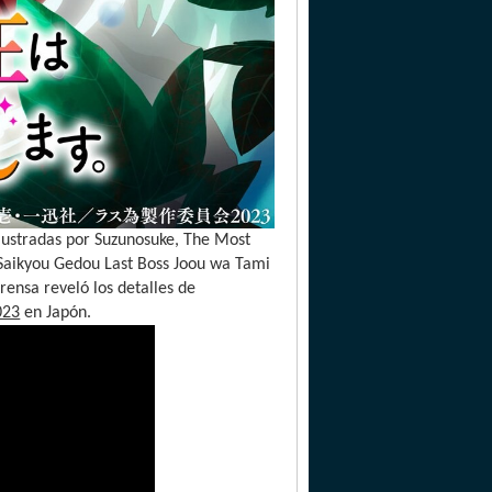
ilustradas por Suzunosuke, The Most
 Saikyou Gedou Last Boss Joou wa Tami
ensa reveló los detalles de
023
en Japón.