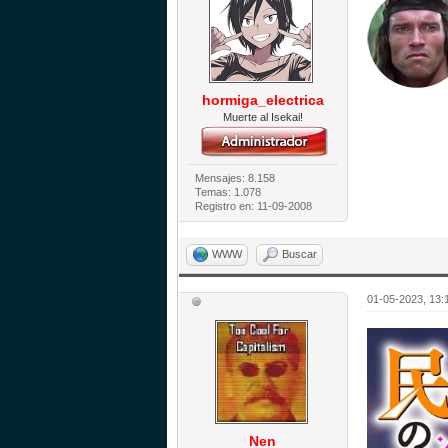
hormiga_electrica
Muerte al Isekai!
Mensajes: 8.158
Temas: 1.078
Registro en: 11-09-2008
WWW
Buscar
01-05-2023, 13
Nen