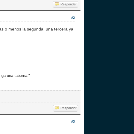
Responder
#2
mas o menos la segunda, una tercera ya
nga una taberna."
Responder
#3