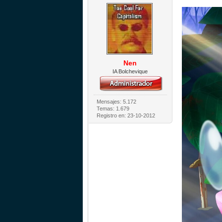
Nen
IA Bolchevique
Mensajes: 5.172
Temas: 1.679
Registro en: 23-10-2012