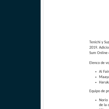
Tenichi y Su
2019. Adici
Sum Online 
Elenco de v
Ai Fai
Maaya
Haruk
Equipo de p
Norio 
de la 