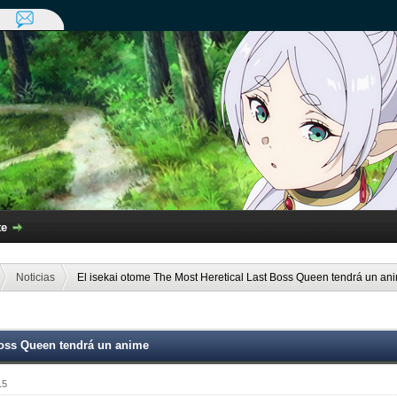
te
Noticias
El isekai otome The Most Heretical Last Boss Queen tendrá un an
Boss Queen tendrá un anime
15