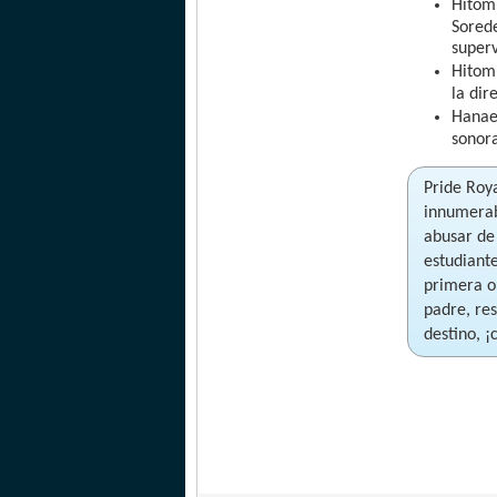
Hitom
Sored
superv
Hitomi
la dir
Hanae
sonor
Pride Roya
innumerab
abusar de 
estudiante
primera or
padre, re
destino, ¡