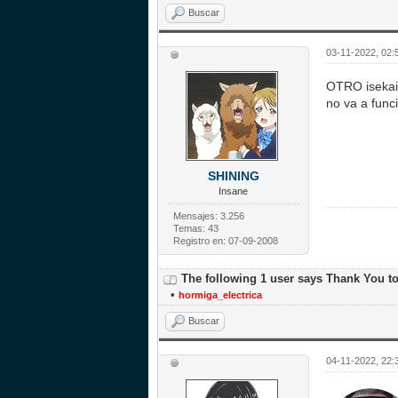
Buscar
03-11-2022, 02:
OTRO isekai 
no va a func
SHINING
Insane
Mensajes: 3.256
Temas: 43
Registro en: 07-09-2008
The following 1 user says Thank You t
•
hormiga_electrica
Buscar
04-11-2022, 22: