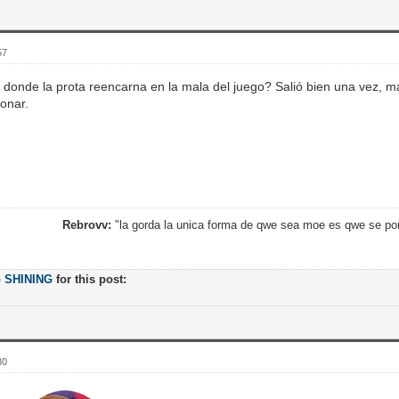
57
donde la prota reencarna en la mala del juego? Salió bien una vez, 
ionar.
Rebrovv:
"la gorda la unica forma de qwe sea moe es qwe se po
o
SHINING
for this post:
30