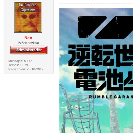
Nen
IA Bolchevique
Mensajes: 5.172
Temas: 1.679
Registro en: 23-10-2012