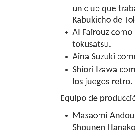
un club que trab
Kabukichō de Tok
AI Fairouz como R
tokusatsu.
Aina Suzuki com
Shiori Izawa co
los juegos retro.
Equipo de producci
Masaomi Andou (
Shounen Hanako-