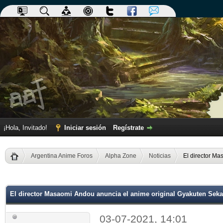
¡Hola, Invitado!
Iniciar sesión
Regístrate
Argentina Anime Foros
Alpha Zone
Noticias
El director M
dia
El director Masaomi Andou anuncia el anime original Gyakuten Sek
03-07-2021, 14:01