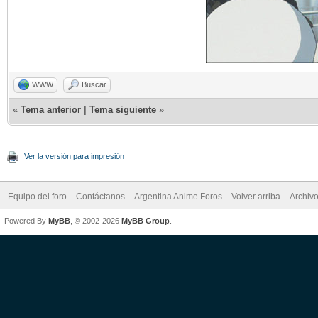
WWW
Buscar
«
Tema anterior
|
Tema siguiente
»
Ver la versión para impresión
Equipo del foro
Contáctanos
Argentina Anime Foros
Volver arriba
Archiv
Powered By
MyBB
, © 2002-2026
MyBB Group
.