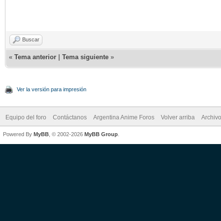
Buscar
«
Tema anterior
|
Tema siguiente
»
Ver la versión para impresión
Equipo del foro
Contáctanos
Argentina Anime Foros
Volver arriba
Archiv
Powered By
MyBB
, © 2002-2026
MyBB Group
.