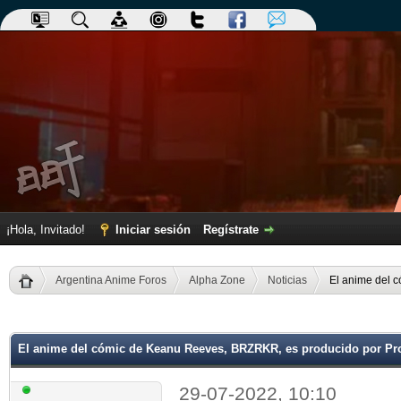
¡Hola, Invitado!
Iniciar sesión
Regístrate
Argentina Anime Foros
Alpha Zone
Noticias
El anime del 
dia
El anime del cómic de Keanu Reeves, BRZRKR, es producido por Pro
29-07-2022, 10:10