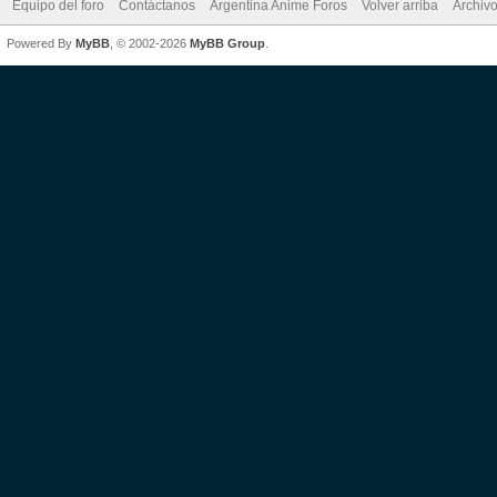
Equipo del foro
Contáctanos
Argentina Anime Foros
Volver arriba
Archiv
Powered By
MyBB
, © 2002-2026
MyBB Group
.