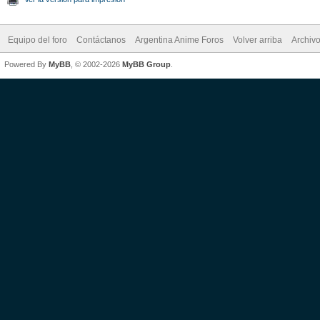
Equipo del foro
Contáctanos
Argentina Anime Foros
Volver arriba
Archiv
Powered By
MyBB
, © 2002-2026
MyBB Group
.