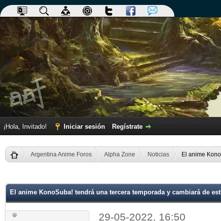
¡Hola, Invitado!
Iniciar sesión
Regístrate
Argentina Anime Foros
Alpha Zone
Noticias
El anime Kono
dia
El anime KonoSuba! tendrá una tercera temporada y cambiará de es
29-05-2022, 16:50