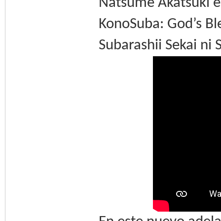
Natsume Akatsuki e
KonoSuba: God’s Bl
Subarashii Sekai ni