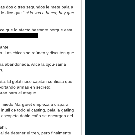
nas dos o tres segundos le mete bala a
 le dice que "
si lo vas a hacer, hay que
ce que lo afecto bastante porque esta
ere que pensemos...)
ante.
ren. Las chicas se reúnen y discuten que
.
ina abandonada. Alice la ojou-sama
n.
 vía. El gelatinoso capitán confiesa que
sportando armas en secreto.
ran para el ataque.
el miedo Margaret empieza a disparar
útil de todo el casting, pela la gatling
su escopeta doble caño se encargan del
ahí.
l de detener el tren, pero finalmente