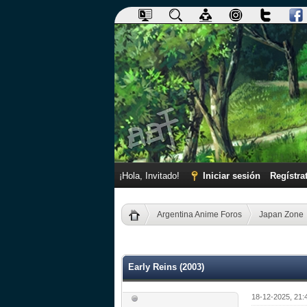
¡Hola, Invitado!
Iniciar sesión
Regístra
Argentina Anime Foros
Japan Zone
0 voto(s) - 0 Media
1
2
3
4
5
Early Reins (2003)
18-12-2025, 21: