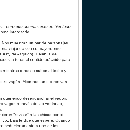
osa,
pero que ademas este ambientado
enme interesado.
s. Nos muestran un par de personajes
achona viajando con su mayordomo,
 Asty de Asgaldh), Helen la del
necesita tener el sentido arácnido para
 mientras otros se suben al techo y
otro vagón. Mientras tanto otros van
án queriendo desenganchar el vagón,
ro vagón a través de las ventanas,
s.
ieren "revisar" a las chicas por si
en voz baja le dice que espere. Cuando
erca seductoramente a uno de los