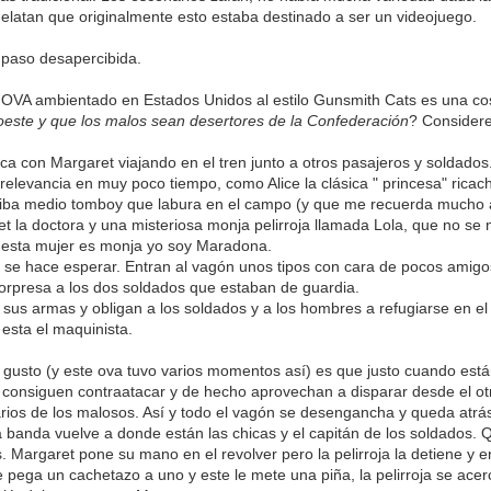
elatan que originalmente esto estaba destinado a ser un videojuego.
paso desapercibida.
 OVA ambientado en Estados Unidos al estilo Gunsmith Cats es una c
 oeste y que los malos sean desertores de la Confederación
? Consider
ca con Margaret viajando en el tren junto a otros pasajeros y soldado
relevancia en muy poco tiempo, como Alice la clásica " princesa" ric
piba medio tomboy que labura en el campo (y que me recuerda mucho a
et la doctora y una misteriosa monja pelirroja llamada Lola, que no se 
 esta mujer es monja yo soy Maradona.
 se hace esperar. Entran al vagón unos tipos con cara de pocos amigos
orpresa a los dos soldados que estaban de guardia.
sus armas y obligan a los soldados y a los hombres a refugiarse en el 
esta el maquinista.
gusto (y este ova tuvo varios momentos así) es que justo cuando est
 consiguen contraatacar y de hecho aprovechan a disparar desde el ot
rios de los malosos. Así y todo el vagón se desengancha y queda atrá
la banda vuelve a donde están las chicas y el capitán de los soldados. Qu
. Margaret pone su mano en el revolver pero la pelirroja la detiene y 
le pega un cachetazo a uno y este le mete una piña, la pelirroja se ac