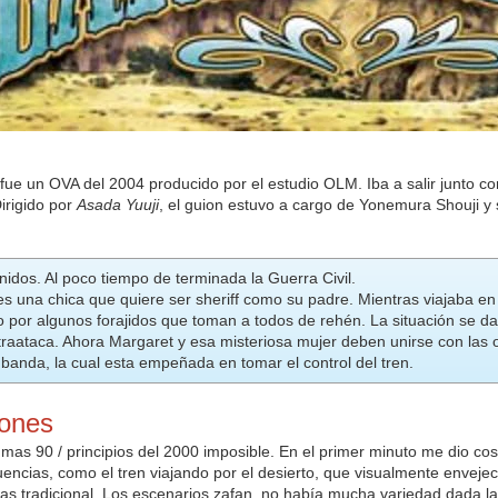
fue un OVA del 2004 producido por el estudio OLM. Iba a salir junto c
irigido por
Asada Yuuji
, el guion estuvo a cargo de Yonemura Shouji y
idos. Al poco tiempo de terminada la Guerra Civil.
s una chica que quiere ser sheriff como su padre. Mientras viajaba en
 por algunos forajidos que toman a todos de rehén. La situación se d
raataca. Ahora Margaret y esa misteriosa mujer deben unirse con las ot
 banda, la cual esta empeñada en tomar el control del tren.
iones
:
mas 90 / principios del 2000 imposible. En el primer minuto me dio c
encias, como el tren viajando por el desierto, que visualmente enveje
s tradicional. Los escenarios zafan, no había mucha variedad dada la 