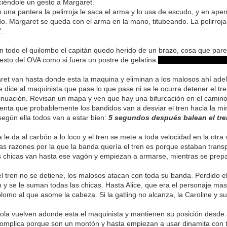
iéndole un gesto a Margaret.
una pantera la pelirroja le saca el arma y lo usa de escudo, y en ape
o. Margaret se queda con el arma en la mano, titubeando. La pelirroja
".
 todo el quilombo el capitán quedo herido de un brazo, cosa que pare
resto del OVA como si fuera un postre de gelatina
(o eso es lo que qui
ret van hasta donde esta la maquina y eliminan a los malosos ahí adel
 le dice al maquinista que pase lo que pase ni se le ocurra detener el t
inuación. Revisan un mapa y ven que hay una bifurcación en el camino
enta que probablemente los bandidos van a desviar el tren hacia la m
según ella todos van a estar bien:
5 segundos después balean el tre
 le da al carbón a lo loco y el tren se mete a toda velocidad en la otra
as razones por la que la banda quería el tren es porque estaban tran
 chicas van hasta ese vagón y empiezan a armarse, mientras se prepa
l tren no se detiene, los malosos atacan con toda su banda. Perdido 
 y se le suman todas las chicas. Hasta Alice, que era el personaje mas in
lomo al que asome la cabeza. Si la gatling no alcanza, la Caroline y 
ola vuelven adonde esta el maquinista y mantienen su posición desde 
omplica porque son un montón y hasta empiezan a usar dinamita con ta