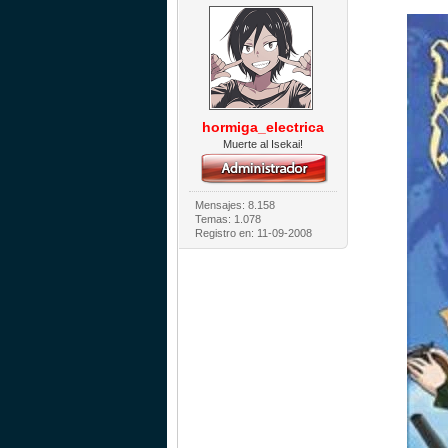
hormiga_electrica
Muerte al Isekai!
Mensajes: 8.158
Temas: 1.078
Registro en: 11-09-2008