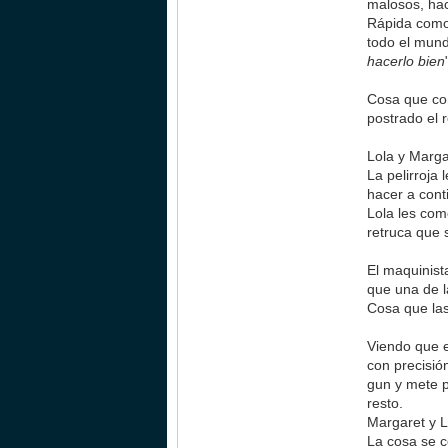
malosos, hac
Rápida como 
todo el mund
hacerlo bien
Cosa que con
postrado el 
Lola y Marga
La pelirroja
hacer a cont
Lola les com
retruca que 
El maquinista
que una de l
Cosa que las
Viendo que e
con precisión
gun y mete p
resto.
Margaret y L
La cosa se c