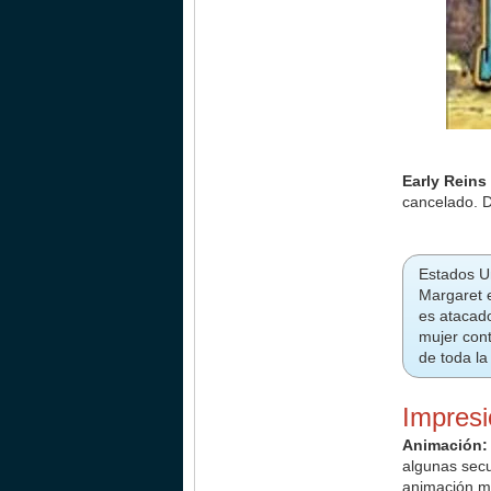
Early Reins
cancelado. D
Estados Un
Margaret e
es atacado
mujer cont
de toda la
Impres
Animación
algunas secu
animación ma