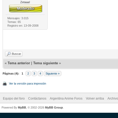
Zetaaa!
Mensajes: 3.015
Temas: 65
Registro en: 13-09-2008
Buscar
«
Tema anterior
|
Tema siguiente
»
Páginas (4):
1
2
3
4
Siguiente »
Ver la versión para impresión
Equipo del foro
Contáctanos
Argentina Anime Foros
Volver arriba
Archiv
Powered By
MyBB
, © 2002-2026
MyBB Group
.