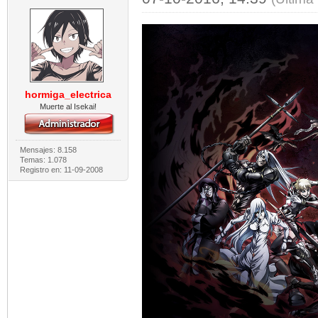
hormiga_electrica
Muerte al Isekai!
Mensajes: 8.158
Temas: 1.078
Registro en: 11-09-2008