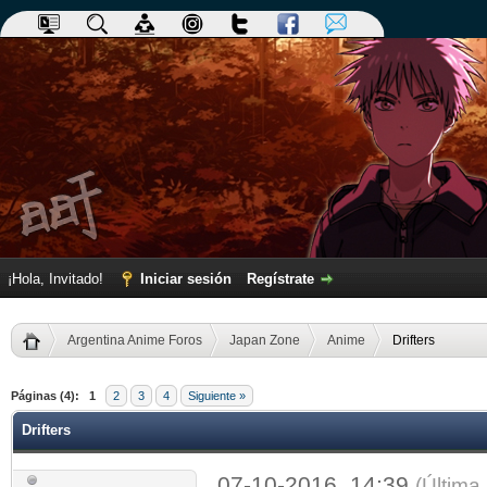
¡Hola, Invitado!
Iniciar sesión
Regístrate
Argentina Anime Foros
Japan Zone
Anime
Drifters
dia
Páginas (4):
1
2
3
4
Siguiente »
Drifters
07-10-2016, 14:39
(Última