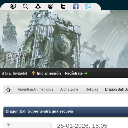
¡Hola, Invitado!
Iniciar sesión
Regístrate
Argentina Anime Foros
Alpha Zone
Noticias
Dragon Ball S
dia
Dragon Ball Super tendrá una secuela
25-01-2026, 18:05