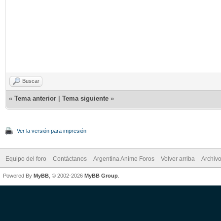
Buscar
«
Tema anterior
|
Tema siguiente
»
Ver la versión para impresión
Equipo del foro
Contáctanos
Argentina Anime Foros
Volver arriba
Archiv
Powered By
MyBB
, © 2002-2026
MyBB Group
.