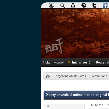
¡Hola, Invitado!
Iniciar sesión
Regístra
Argentina Anime Foros
Alpha Zone
0 voto(s) - 0 Media
1
2
3
4
5
Disney anuncia el anime híbrido original
11-12-2022, 14: