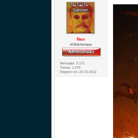
Nen
IA Bolchevique
Mensajes: 5.171
Temas: 1.678
Registro en: 23-10-2012