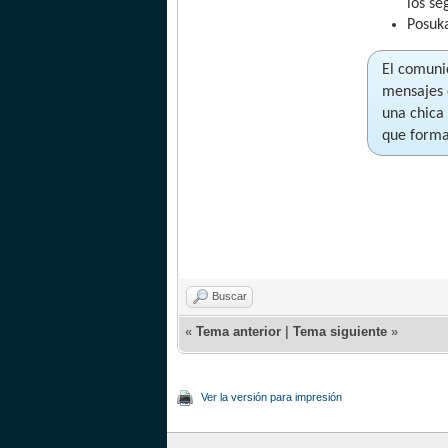
los s
Posuka
El comuni
mensajes 
una chica
que forman
Buscar
«
Tema anterior
|
Tema siguiente
»
Ver la versión para impresión