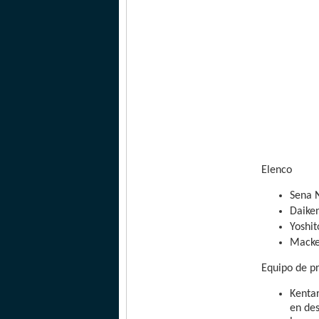
Elenco
Sena 
Daike
Yoshi
Macke
Equipo de p
Kentar
en des