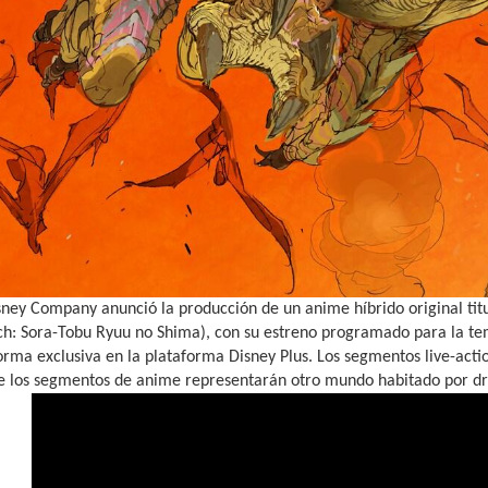
sney Company anunció la producción de un anime híbrido original ti
h: Sora-Tobu Ryuu no Shima), con su estreno programado para la te
rma exclusiva en la plataforma Disney Plus. Los segmentos live-acti
e los segmentos de anime representarán otro mundo habitado por d