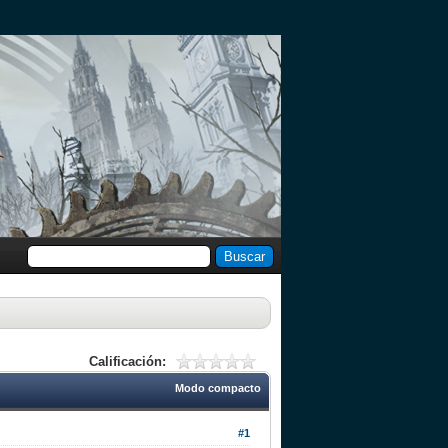
Calificación:
Modo compacto
#1