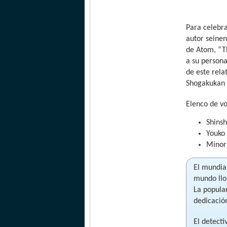
Para celebr
autor seine
de Atom, “Th
a su persona
de este rela
Shogakukan e
Elenco de v
Shinsh
Youko
Minor
El mundia
mundo llor
La popula
dedicación
El detecti