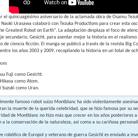
ar el quincuagésimo aniversario de la aclamada obra de Osamu Tezuk
n Naoki Urasawa colaboró con Tezuka Productions para crear esta os
e Greatest Robot on Earth“. La adaptación desplaza el foco de atenc
je secundario, Gesicht, para asentar mejor la historia en el realism
to de ciencia ficción. El manga se publicó a través de la revista Big C
ntre los años 2003 y 2009, recopilando la historia en un total de o
oces
uu Fuji como Gesicht.
 Hikasa como Atom.
i Suzuki como Uran.
lmente famoso robot suizo Montblanc ha sido violentamente asesina
an la muerte de la querida celebridad, que se hizo famosa por su ser
ridad de Montblanc no hizo más que crecer en los años posteriores a 
 a la conservación de la naturaleza, así como a su cariñosa personal
ve robótico de Europol y veterano de guerra Gesicht es enviado a inve