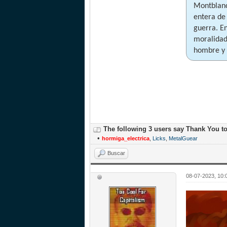
Montblanc
entera de
guerra. E
moralidad
hombre y 
The following 3 users say Thank You t
•
hormiga_electrica
,
Licks
,
MetalGuear
Buscar
08-07-2023, 10: