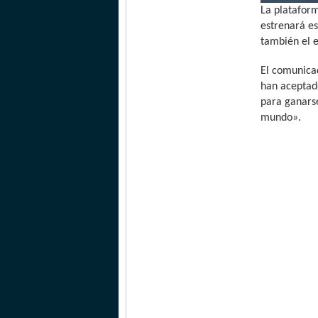
La platafor
estrenará es
también el e
El comunicad
han aceptad
para ganars
mundo».