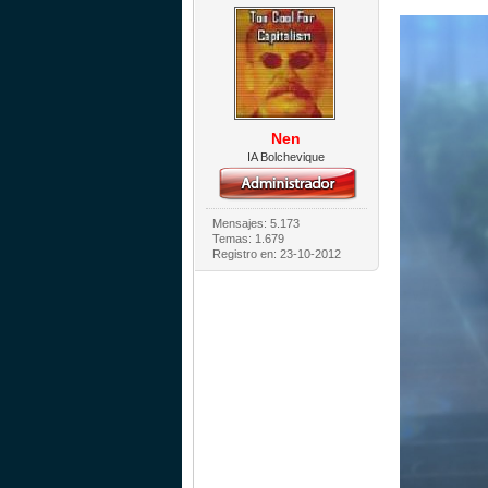
Nen
IA Bolchevique
Mensajes: 5.173
Temas: 1.679
Registro en: 23-10-2012