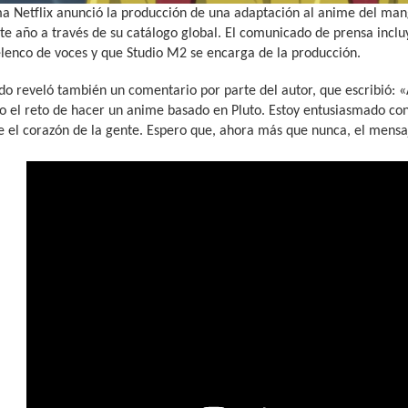
ma Netflix anunció la producción de una adaptación al anime del man
te año a través de su catálogo global. El comunicado de prensa incl
lenco de voces y que Studio M2 se encarga de la producción.
o reveló también un comentario por parte del autor, que escribió: «
o el reto de hacer un anime basado en Pluto. Estoy entusiasmado con
e el corazón de la gente. Espero que, ahora más que nunca, el mensa