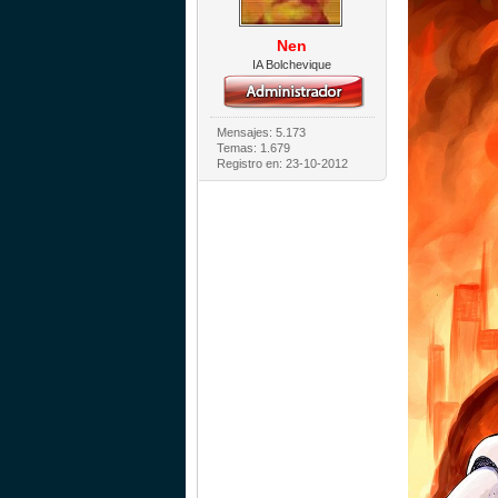
Nen
IA Bolchevique
Mensajes: 5.173
Temas: 1.679
Registro en: 23-10-2012