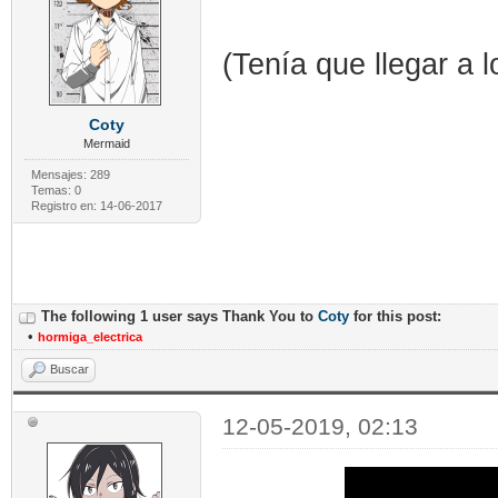
(Tenía que llegar a 
Coty
Mermaid
Mensajes: 289
Temas: 0
Registro en: 14-06-2017
The following 1 user says Thank You to
Coty
for this post:
•
hormiga_electrica
Buscar
12-05-2019, 02:13