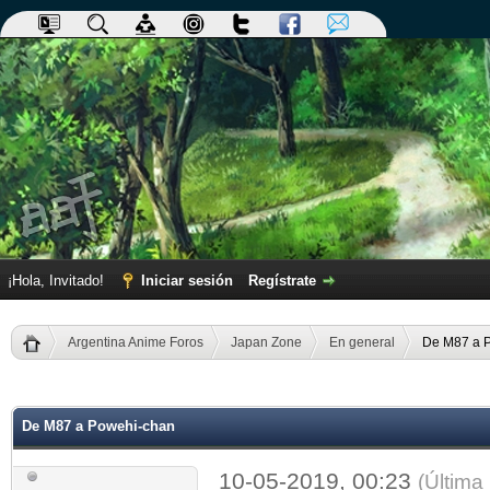
¡Hola, Invitado!
Iniciar sesión
Regístrate
Argentina Anime Foros
Japan Zone
En general
De M87 a 
dia
De M87 a Powehi-chan
10-05-2019, 00:23
(Última