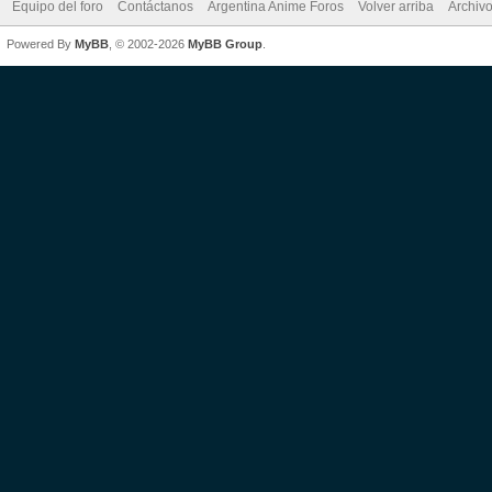
Equipo del foro
Contáctanos
Argentina Anime Foros
Volver arriba
Archiv
Powered By
MyBB
, © 2002-2026
MyBB Group
.