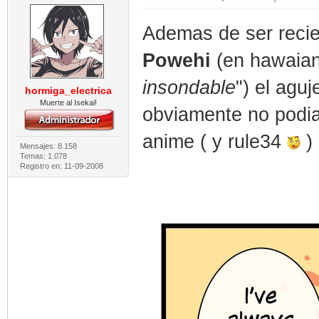
Ademas de ser reci
Powehi
(en hawaian
insondable
") el agu
hormiga_electrica
Muerte al Isekai!
obviamente no podia 
anime ( y rule34
)
Mensajes: 8.158
Temas: 1.078
Registro en: 11-09-2008