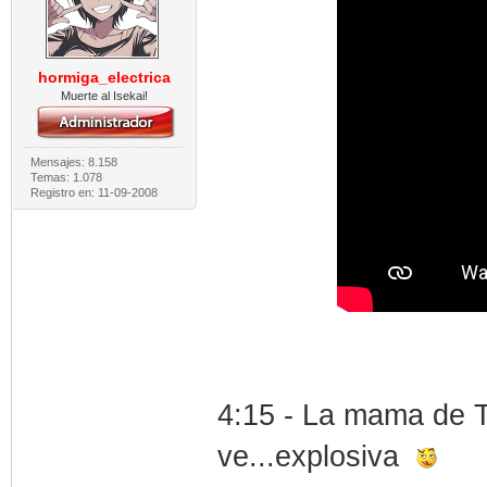
hormiga_electrica
Muerte al Isekai!
Mensajes: 8.158
Temas: 1.078
Registro en: 11-09-2008
4:15 - La mama de T
ve...explosiva