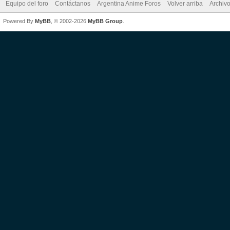
Equipo del foro
Contáctanos
Argentina Anime Foros
Volver arriba
Archiv
Powered By
MyBB
, © 2002-2026
MyBB Group
.