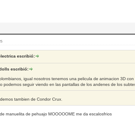
25
ectrica escribió:
olls escribió:
olombianos, igual nosotros tenemos una pelicula de animacion 3D con
to podemos seguir viendo en las pantallas de los andenes de los subt
idemos tambien de Condor Crux.
la de manuelita de pehuajo MOOOOOME me da escalosfrios