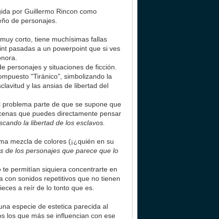
gida por Guillermo Rincon como
seño de personajes.
muy corto, tiene muchísimas fallas
int pasadas a un powerpoint que si ves
sonora.
e personajes y situaciones de ficción.
compuesto "Tiránico", simbolizando la
lavitud y las ansias de libertad del
 El problema parte de que se supone que
cenas que puedes directamente pensar
scando la libertad de los esclavos.
ma mezcla de colores (¡¿quién en su
s de los personajes que parece que lo
 te permitían siquiera concentrarte en
a con sonidos repetitivos que no tienen
eces a reír de lo tonto que es.
 una especie de estetica parecida al
los los que más se influencian con ese