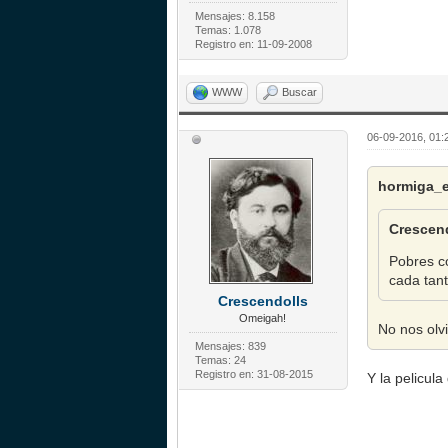
Mensajes: 8.158
Temas: 1.078
Registro en: 11-09-2008
WWW
Buscar
06-09-2016, 01:
hormiga_el
Crescend
Pobres c
cada tan
Crescendolls
Omeigah!
No nos olv
Mensajes: 839
Temas: 24
Registro en: 31-08-2015
Y la pelicu