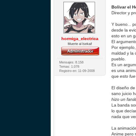
Bolivar el 
Director y p
Y bueno... p
desde la evi
esto en un g
hormiga_electrica
El argumento
Muerte al Isekai!
Por ejemplo,
maldad y la 
pueblo.
Mensajes: 8.158
Es un argume
Temas: 1.078
es una anim
Registro en: 11-09-2008
que
esto fue
El diseño d
sano juicio 
hizo un faná
La banda son
lo que decía
nada que ver
La animación
Anime pero n