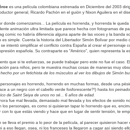
Héroe
es una película colombiana estrenada en Diciembre del 2003 diri
roductor general, Ricardo Pachón en el guión y Nixon Aguilera en el di
or donde comenzamos... La película es horrenda, y horrenda le queda 
dente animación ultra limitada que parece hecha con fotogramas de pa
ag comic no habría diferencia alguna aparte de las voces y la banda 
 es simple. Cuenta la historia del Libertador Simón Bolívar por medio d
 se intentó simplificar el conflicto contra España al crear el personaje 
opresión española. Su contraparte es "Américo", quien representa la esc
nto que si te esfuerzas, se puede trabajar pero este no fue el caso.
ación para niños, pero te muestra muchas cosas de maneras muy obs
 hecho por un fetichista de los músculos al ver los dibujos de Simón bu
e personajes es horrendo, horrendo en muchas formas, desde una pési
hace a un negro con el cabello verde fosforescente?!) hasta
los peinado
tico de Saint Seiya de unos no sé... 6 años de edad
.
ora fue mal llevada, demasiado mal llevada y los efectos de sonido no
n los personajes, es como si quisieran tapar lo horrendo que es, encim
 con lo que estás viendo y hace que en lugar de sentir tensión, te empi
 se lleva el premio a lo peor de la película, al parecer quisieron hacer
i a eso llegan, osea, ni los franceses la llegaron a cagar así siendo el