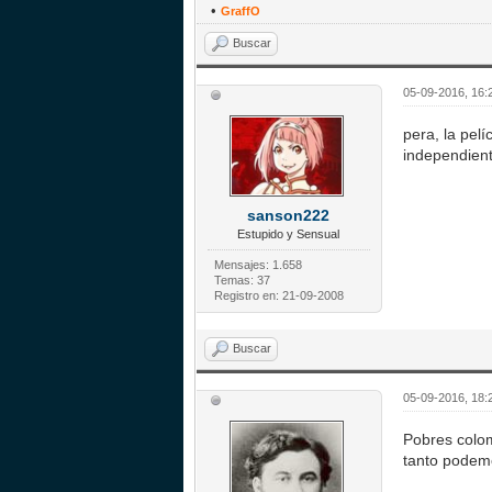
•
GraffO
Buscar
05-09-2016, 16:
pera, la pel
independient
sanson222
Estupido y Sensual
Mensajes: 1.658
Temas: 37
Registro en: 21-09-2008
Buscar
05-09-2016, 18:
Pobres colo
tanto podemo