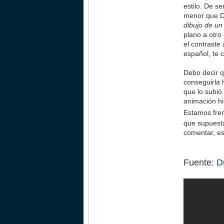
estilo. De s
menor que D
dibujo de un
plano a otro
el contraste
español, te 
Debo decir q
conseguirla 
que lo subió 
animación h
Estamos fren
que supuesta
comentar, es
Fuente:
D