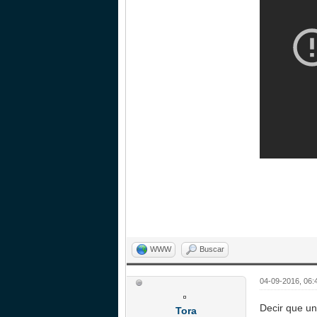
WWW
Buscar
04-09-2016, 06:
Decir que u
Tora