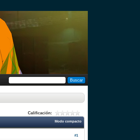
Calificación:
Modo compacto
#1