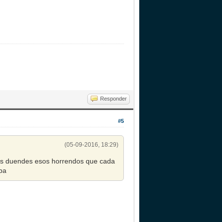
Responder
#5
(05-09-2016, 18:29)
los duendes esos horrendos que cada
aba