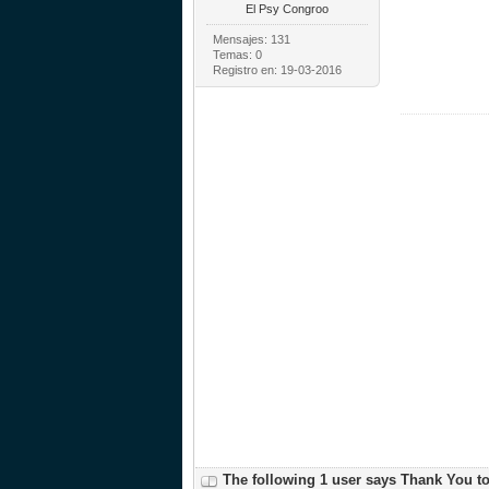
El Psy Congroo
Mensajes: 131
Temas: 0
Registro en: 19-03-2016
The following 1 user says Thank You t