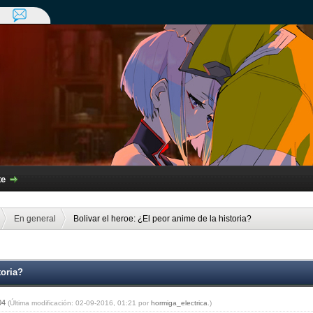
te
En general
Bolivar el heroe: ¿El peor anime de la historia?
toria?
:04
(Última modificación: 02-09-2016, 01:21 por
hormiga_electrica
.)