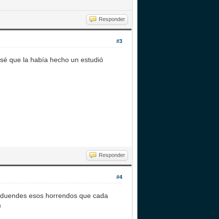
Responder
#3
nsé que la había hecho un estudió
Responder
#4
s duendes esos horrendos que cada
a