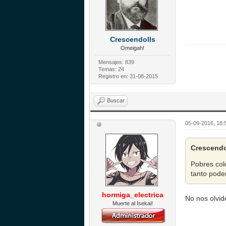
Crescendolls
Omeigah!
Mensajes: 839
Temas: 24
Registro en: 31-08-2015
Buscar
05-09-2016, 18:
Crescendo
Pobres col
tanto pode
hormiga_electrica
No nos olvi
Muerte al Isekai!