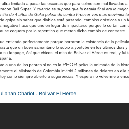
er ultra limitada a pasar las escenas que para colmo son mal llevadas 
ragon Ball Super.
Y cuando se supone que la batalla final era lo mejor
 niño de 4 años de Goku peleando contra Freezer ves mas movimientos
 de golpe sin saber que diablos está pasando, cambios drásticos a un 
 a negativo hace que uno en lugar de impactarse porque le cortan con
cause ceguera por lo repentino que meten dicho cambio de contraste.
ue entiendo perfectamente porque borraron la existencia de la película
hasta que un buen samaritano lo subió a youtube en los últimos días y
a su fanpage, Así que chicos, el mito de Bolivar el Héroe es real, y fui 
ispana.
PEOR
te a una de las peores si no es la
película animada de la hist
mente el Ministerio de Colombia invirtió 2 millones de dolares en ella
toy como siempre abierto a sugerencias. Y espero no volverme a enco
ullahan Chariot - Bolivar El Heroe