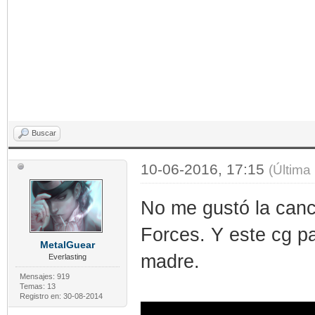
Buscar
10-06-2016, 17:15
(Última
No me gustó la canc
Forces. Y este cg p
MetalGuear
madre.
Everlasting
Mensajes: 919
Temas: 13
Registro en: 30-08-2014