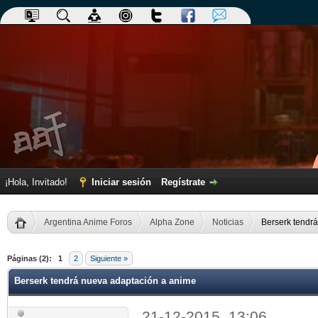
¡Hola, Invitado!
Iniciar sesión
Regístrate
Argentina Anime Foros
Alpha Zone
Noticias
Berserk tendr
dia
Páginas (2):
1
2
Siguiente »
Berserk tendrá nueva adaptación a anime
21-12-2015, 13:06