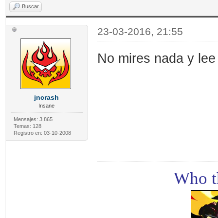
Buscar
23-03-2016, 21:55
No mires nada y lee
jncrash
Insane
Mensajes: 3.865
Temas: 128
Registro en: 03-10-2008
Who th