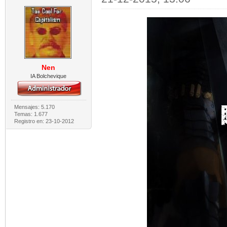
Nen
IA Bolchevique
Mensajes: 5.170
Temas: 1.677
Registro en: 23-10-2012