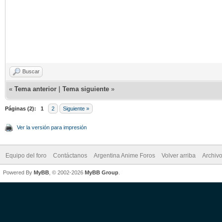
Buscar
«
Tema anterior
|
Tema siguiente
»
Páginas (2):
1
2
Siguiente »
Ver la versión para impresión
Equipo del foro
Contáctanos
Argentina Anime Foros
Volver arriba
Archiv
Powered By
MyBB
, © 2002-2026
MyBB Group
.