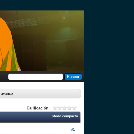
n avance
Calificación:
Modo compacto
#1