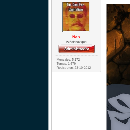
Nen
IA Bolchevique
Mensajes: 5.172
Temas: 1.679
Registro en: 23-10-2012