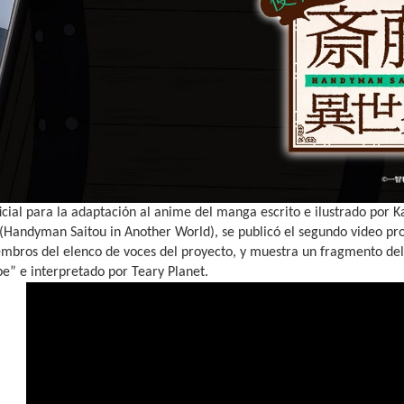
oficial para la adaptación al anime del manga escrito e ilustrado por
u (Handyman Saitou in Another World), se publicó el segundo video pr
embros del elenco de voces del proyecto, y muestra un fragmento del
e” e interpretado por Teary Planet.