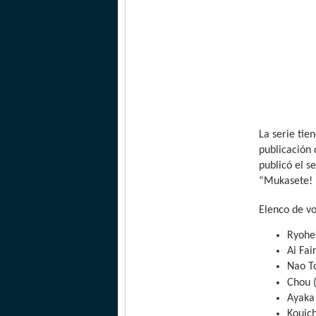
La serie ti
publicación 
publicó el s
“Mukasete! R
Elenco de v
Ryohe
Ai Fai
Nao T
Chou 
Ayaka
Kouic