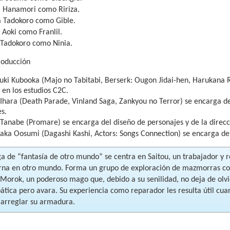
i Hanamori como Ririza.
a Tadokoro como Gible.
 Aoki como Franlil.
 Tadokoro como Ninia.
roducción
uki Kubooka (Majo no Tabitabi, Berserk: Ougon Jidai-hen, Harukana R
en los estudios C2C.
Ihara (Death Parade, Vinland Saga, Zankyou no Terror) se encarga de 
s.
Tanabe (Promare) se encarga del diseño de personajes y de la direc
aka Oosumi (Dagashi Kashi, Actors: Songs Connection) se encarga de
a de “fantasía de otro mundo” se centra en Saitou, un trabajador y 
rna en otro mundo. Forma un grupo de exploración de mazmorras con
 Morok, un poderoso mago que, debido a su senilidad, no deja de olvi
ática pero avara. Su experiencia como reparador les resulta útil cua
 arreglar su armadura.