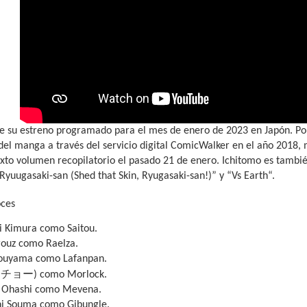
ene su estreno programado para el mes de enero de 2023 en Japón. Po
del manga a través del servicio digital ComicWalker en el año 2018,
exto volumen recopilatorio el pasado 21 de enero. Ichitomo es tambi
yuugasaki-san (Shed that Skin, Ryugasaki-san!)” y “Vs Earth“.
oces
i Kimura como Saitou.
rouz como Raelza.
ouyama como Lafanpan.
チョー
(
) como Morlock.
 Ohashi como Mevena.
hi Souma como Gibungle.