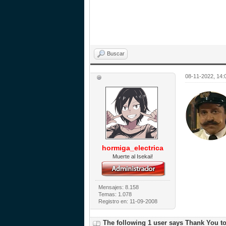
Buscar
08-11-2022, 14:
hormiga_electrica
Muerte al Isekai!
Mensajes: 8.158
Temas: 1.078
Registro en: 11-09-2008
The following 1 user says Thank You t