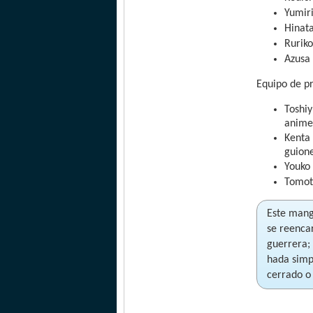
Yumir
Hinat
Ruriko
Azusa
Equipo de p
Toshiy
anime 
Kenta 
guione
Youko 
Tomot
Este mang
se reenca
guerrera;
hada simp
cerrado o