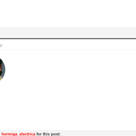
07
o
hormiga_electrica
for this post: