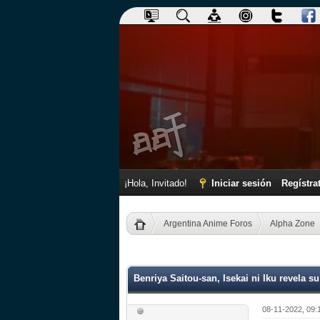
¡Hola, Invitado!
Iniciar sesión
Regístra
Argentina Anime Foros
Alpha Zone
0 voto(s) - 0 Media
1
2
3
4
5
Benriya Saitou-san, Isekai ni Iku revela 
08-11-2022, 09: