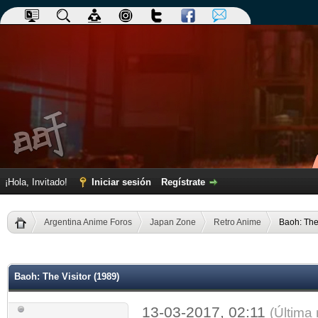
¡Hola, Invitado!
Iniciar sesión
Regístrate
Argentina Anime Foros
Japan Zone
Retro Anime
Baoh: The 
dia
Baoh: The Visitor (1989)
13-03-2017, 02:11
(Última