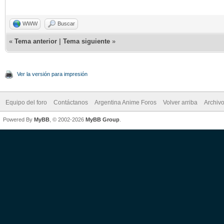
WWW
Buscar
«
Tema anterior
|
Tema siguiente
»
Ver la versión para impresión
Equipo del foro
Contáctanos
Argentina Anime Foros
Volver arriba
Archiv
Powered By
MyBB
, © 2002-2026
MyBB Group
.