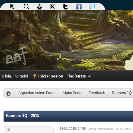
¡Hola, Invitado!
Iniciar sesión
Regístrate
Argentina Anime Foros
Alpha Zone
Feedback
Banners 1Q 
dia
Banners 1Q - 2015
24-01-2015, 14:56
(Última modificación: 08-04-2015