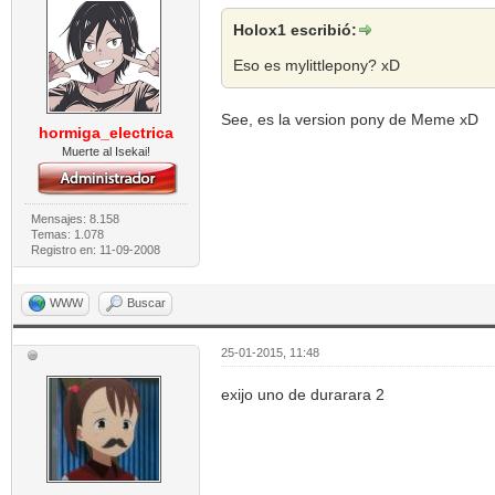
Holox1 escribió:
Eso es mylittlepony? xD
See, es la version pony de Meme xD
hormiga_electrica
Muerte al Isekai!
Mensajes: 8.158
Temas: 1.078
Registro en: 11-09-2008
WWW
Buscar
25-01-2015, 11:48
exijo uno de durarara 2