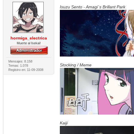
Isuzu Sento - Amagi´s Brillant Park
hormiga_electrica
Muerte al Isekai!
Mensajes: 8.158
Stocking / Meme
Temas: 1.078
Registro en: 11-09-2008
Kaiji