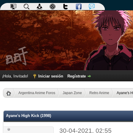
¡Hola, Invitado!
Iniciar sesión
Regístrate
Argentina Anime Foros
Japan Zone
Retro Anime
Ayane's H
dia
Ayane's High Kick (1998)
30-04-2021, 02:55