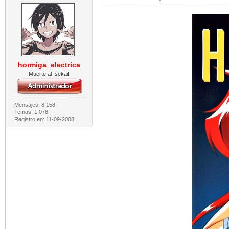
hormiga_electrica
Muerte al Isekai!
Mensajes: 8.158
Temas: 1.078
Registro en: 11-09-2008