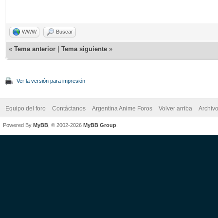
WWW
Buscar
«
Tema anterior
|
Tema siguiente
»
Ver la versión para impresión
Equipo del foro
Contáctanos
Argentina Anime Foros
Volver arriba
Archiv
Powered By
MyBB
, © 2002-2026
MyBB Group
.