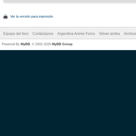
Ver la versión para impresión
Equipo del foro
Contáctanos
Argentina Anime Foros
Volver arriba
Archiv
Powered By
MyBB
, © 2002-2026
MyBB Group
.