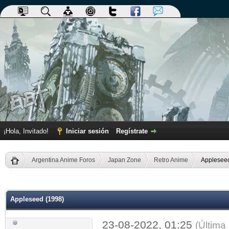
¡Hola, Invitado!
Iniciar sesión
Regístrate
Argentina Anime Foros
Japan Zone
Retro Anime
Applesee
dia
Appleseed (1998)
23-08-2022, 01:25
(Última