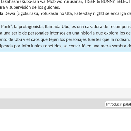
 Takahashi (Kubo-san wa Mob wo Yurusanai, TIGER & BUNNY, SELECT
ura y supervisión de los guiones.
ki Dewa (Jigokuraku, Yofukashi no Uta, Fate/stay night) se encarga d
n Punk”, la protagonista, llamada Ubu, es una cazadora de recompensa
a una serie de personajes intensos en una historia que explora los de
ento de Ubu y el caos que tejen los personajes fuertes que la rodean. 
olpeada por infortunios repetidos, se convirtió en una mera sombra d