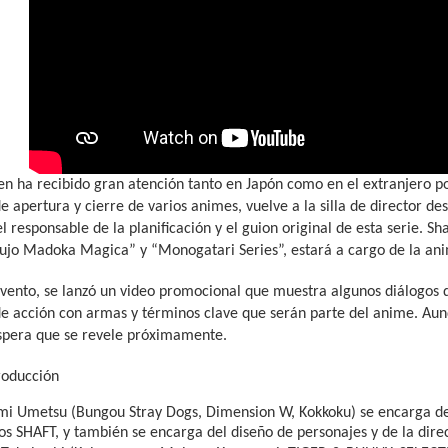
n ha recibido gran atención tanto en Japón como en el extranjero po
e apertura y cierre de varios animes, vuelve a la silla de director d
l responsable de la planificación y el guion original de esta serie. Sh
jo Madoka Magica” y “Monogatari Series”, estará a cargo de la an
vento, se lanzó un video promocional que muestra algunos diálogos d
de acción con armas y términos clave que serán parte del anime. Aun
espera que se revele próximamente.
roducción
mi Umetsu (Bungou Stray Dogs, Dimension W, Kokkoku) se encarga de 
os SHAFT, y también se encarga del diseño de personajes y de la dir