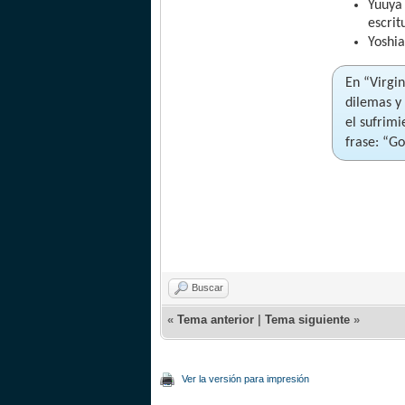
Yuuya
escrit
Yoshia
En “Virgi
dilemas y 
el sufrimi
frase: “G
Buscar
«
Tema anterior
|
Tema siguiente
»
Ver la versión para impresión