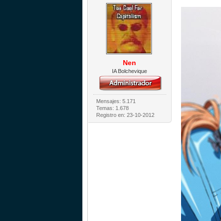
Nen
IA Bolchevique
Mensajes: 5.171
Temas: 1.678
Registro en: 23-10-2012