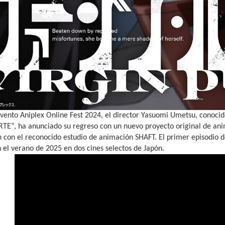
vento Aniplex Online Fest 2024, el director Yasuomi Umetsu, conocido
E“, ha anunciado su regreso con un nuevo proyecto original de anim
 con el reconocido estudio de animación SHAFT. El primer episodio de
 el verano de 2025 en dos cines selectos de Japón.