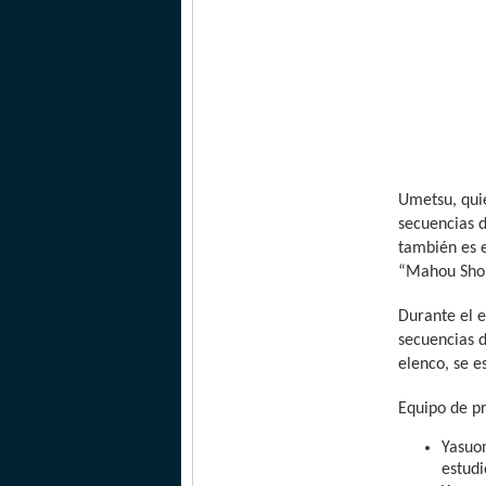
Umetsu, quie
secuencias d
también es e
“Mahou Shou
Durante el e
secuencias 
elenco, se 
Equipo de p
Yasuo
estudi