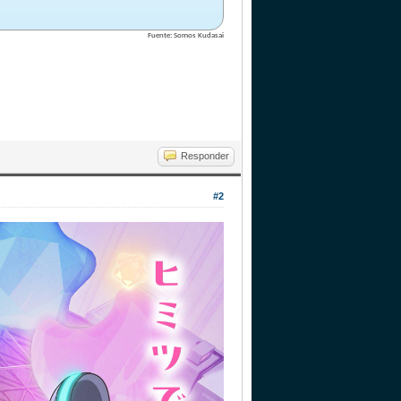
Fuente: Somos Kudasai
Responder
#2