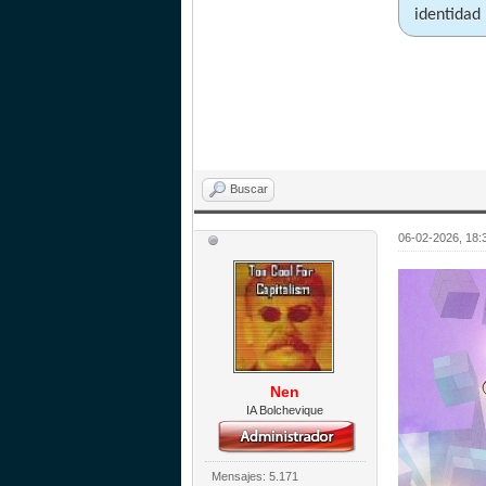
identidad 
Buscar
06-02-2026, 18:
Nen
IA Bolchevique
Mensajes: 5.171