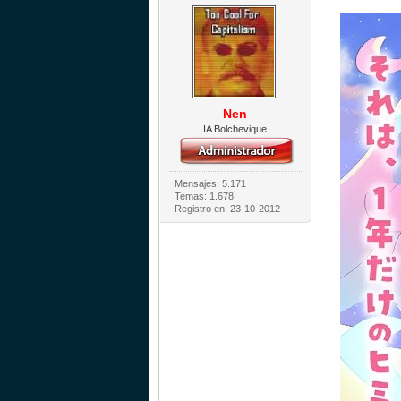
Nen
IA Bolchevique
Mensajes: 5.171
Temas: 1.678
Registro en: 23-10-2012