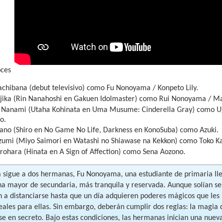
oces
achibana (debut televisivo) como Fu Nonoyama / Konpeto Lily.
jika (Rin Nanahoshi en Gakuen Idolmaster) como Rui Nonoyama / Ma
i Nanami (Utaha Kohinata en Uma Musume: Cinderella Gray) como Ug
o.
yano (Shiro en No Game No Life, Darkness en KonoSuba) como Azuki.
Izumi (Miyo Saimori en Watashi no Shiawase na Kekkon) como Toko K
rohara (Hinata en A Sign of Affection) como Sena Aozono.
ia sigue a dos hermanas, Fu Nonoyama, una estudiante de primaria ll
a mayor de secundaria, más tranquila y reservada. Aunque solían se
 a distanciarse hasta que un día adquieren poderes mágicos que les
deales para ellas. Sin embargo, deberán cumplir dos reglas: la magia
e en secreto. Bajo estas condiciones, las hermanas inician una nueva