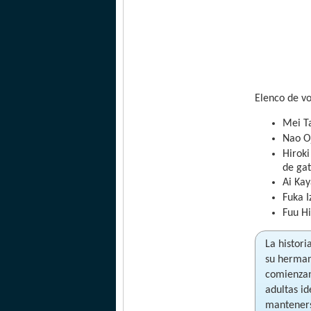
Elenco de v
Mei T
Nao O
Hirok
de gat
Ai Ka
Fuka 
Fuu Hi
La histor
su herman
comienzan
adultas i
manteners