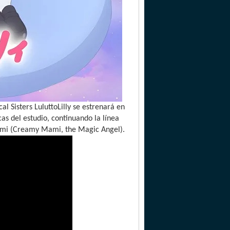
 Sisters LuluttoLilly se estrenará en
as del estudio, continuando la línea
ami (Creamy Mami, the Magic Angel).