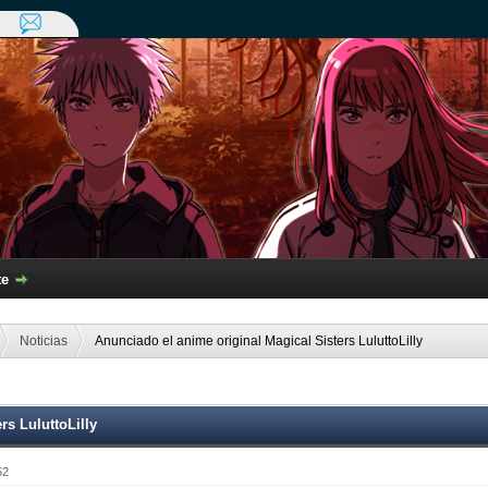
te
Noticias
Anunciado el anime original Magical Sisters LuluttoLilly
rs LuluttoLilly
52