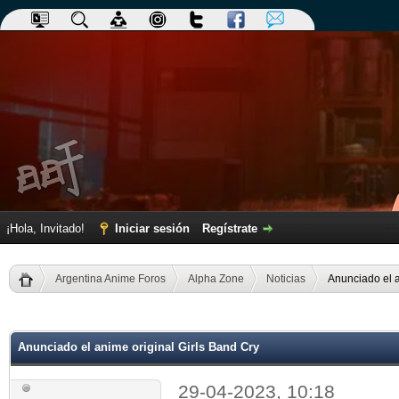
¡Hola, Invitado!
Iniciar sesión
Regístrate
Argentina Anime Foros
Alpha Zone
Noticias
Anunciado el a
dia
Anunciado el anime original Girls Band Cry
29-04-2023, 10:18