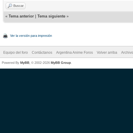
Buscar
«
Tema anterior
|
Tema siguiente
»
Ver la versión para impresión
Equipo del foro
Contáctanos
Argentina Anime Foros
Volver arriba
Archiv
Powered By
MyBB
, © 2002-2026
MyBB Group
.