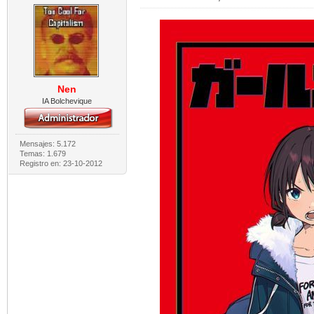
Nen
IA Bolchevique
Mensajes: 5.172
Temas: 1.679
Registro en: 23-10-2012