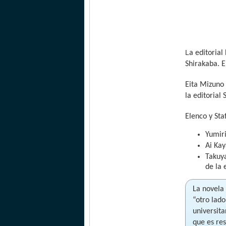
L
a editorial
Shirakaba. E
Eita Mizuno
la editorial
Elenco y Sta
Yumir
Ai Kay
Takuya
de la 
La novela
“otro lado
universit
que es res