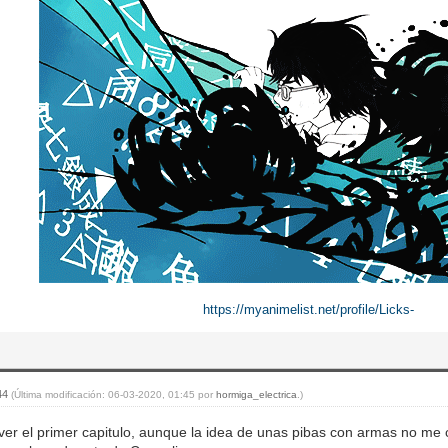
https://myanimelist.net/profile/Licks-
:44
(Última modificación: 06-03-2020, 01:45 por
hormiga_electrica
.)
ver el primer capitulo, aunque la idea de unas pibas con armas no m