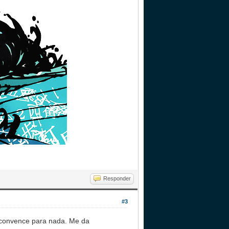
Responder
#3
e convence para nada. Me da