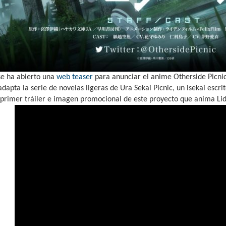
se ha abierto una
web teaser
para anunciar el anime Otherside Picnic
 adapta la serie de novelas ligeras de Ura Sekai Picnic, un isekai esc
primer tráiler e imagen promocional de este proyecto que anima Lide