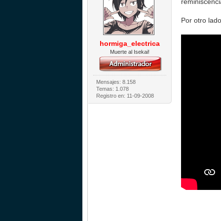
reminiscenci
Por otro lad
hormiga_electrica
Muerte al Isekai!
Mensajes: 8.158
Temas: 1.078
Registro en: 11-09-2008