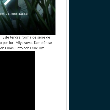
. Este tendrá forma de serie de
rito por Iori Miyazawa. También se
n Films junto con FelixFilm.