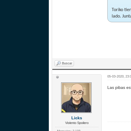
Toriko tie
lado. Junt
Buscar
05-03-2020, 23:
Las pibas es
Licks
Violento Spoilero