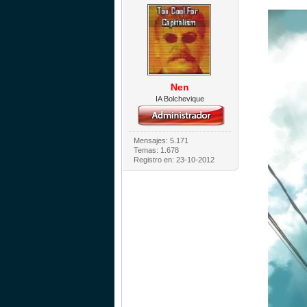
Nen
IA Bolchevique
Mensajes: 5.171
Temas: 1.678
Registro en: 23-10-2012